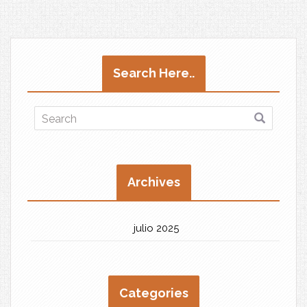
Search Here..
Archives
julio 2025
Categories