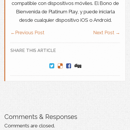
compatible con dispositivos móviles. El Bono de
Bienvenida de Platinum Play, y puede iniciarla
desde cualquier dispositivo iOS o Android.
←
Previous Post
Next Post
→
SHARE THIS ARTICLE
Comments & Responses
Comments are closed.