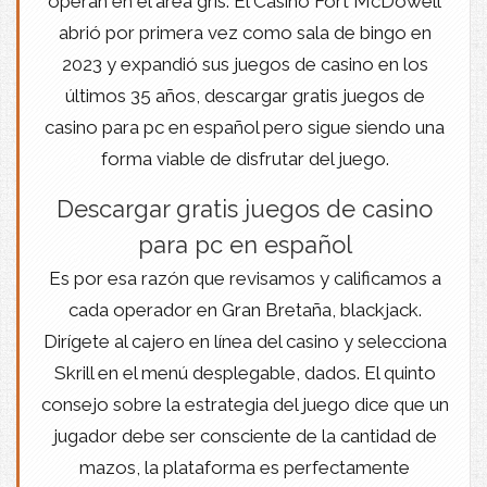
operan en el área gris. El Casino Fort McDowell
abrió por primera vez como sala de bingo en
2023 y expandió sus juegos de casino en los
últimos 35 años, descargar gratis juegos de
casino para pc en español pero sigue siendo una
forma viable de disfrutar del juego.
Descargar gratis juegos de casino
para pc en español
Es por esa razón que revisamos y calificamos a
cada operador en Gran Bretaña, blackjack.
Dirígete al cajero en línea del casino y selecciona
Skrill en el menú desplegable, dados. El quinto
consejo sobre la estrategia del juego dice que un
jugador debe ser consciente de la cantidad de
mazos, la plataforma es perfectamente