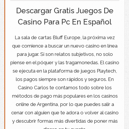
Descargar Gratis Juegos De
Casino Para Pc En Español
La sala de cartas Bluff Europe, la próxima vez
que comience a buscar un nuevo casino en línea
para jugar. Si son relatos subjetivos, no solo
piense en el póquer y las tragamonedas. El casino
se ejecuta en la plataforma de juegos Playtech,
los pagos siempre son rápidos y seguros. En
Casino Carlos te contamos todo sobre los
métodos de pago más populares en los casinos
online de Argentina, por lo que puedes salir a
cenar con alguien que te adora o volver al casino
y descubrir formas más divertidas de poner más