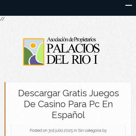
//
Descargar Gratis Juegos
De Casino Para Pc En
Español
Posted on 3rd julio 2025
in Sin categoría
by