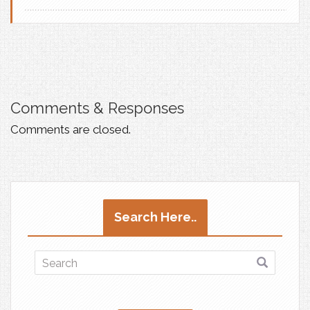
Comments & Responses
Comments are closed.
Search Here..