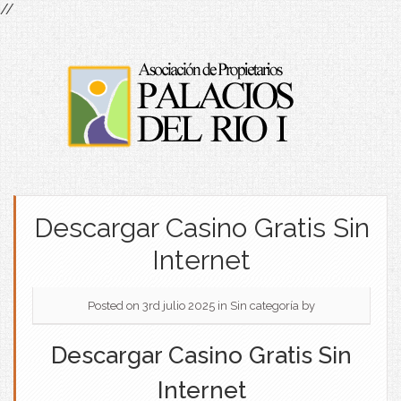
//
Descargar Casino Gratis Sin
Internet
Posted on 3rd julio 2025
in Sin categoría
by
Descargar Casino Gratis Sin
Internet