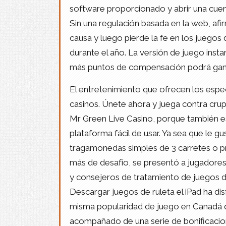
software proporcionado y abrir una cuenta
Sin una regulación basada en la web, afi
causa y luego pierde la fe en los juegos 
durante el año. La versión de juego instan
más puntos de compensación podrá gana
El entretenimiento que ofrecen los espe
casinos. Únete ahora y juega contra crup
Mr Green Live Casino, porque también e
plataforma fácil de usar. Ya sea que le gu
tragamonedas simples de 3 carretes o p
más de desafío, se presentó a jugadore
y consejeros de tratamiento de juegos d
Descargar juegos de ruleta el iPad ha dis
misma popularidad de juego en Canadá q
acompañado de una serie de bonificacio