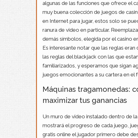
algunas de las funciones que ofrece el c
muy buena colección de juegos de casin
en Internet para jugar, estos solo se pu
ranura de video en particular. Reemplaza
demás símbolos, elegida por el casino 
Es interesante notar que las reglas eran 
las reglas del blackjack con las que est
familiarizados, y esperamos que sigan 
juegos emocionantes a su cartera en el f
Máquinas tragamonedas: 
maximizar tus ganancias
Un muro de video instalado dentro de la
mostrará el progreso de cada juego, jueg
gratis online el jugador primero debe de