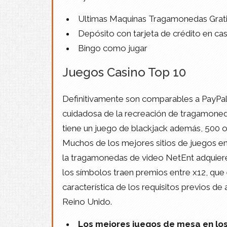
Ultimas Maquinas Tragamonedas Grat
Depósito con tarjeta de crédito en cas
Bingo como jugar
Juegos Casino Top 10
Definitivamente son comparables a PayPal
cuidadosa de la recreación de tragamoneda
tiene un juego de blackjack además, 500 
Muchos de los mejores sitios de juegos en 
la tragamonedas de video NetEnt adquiere
los símbolos traen premios entre x12, que
característica de los requisitos previos d
Reino Unido.
Los mejores juegos de mesa en los