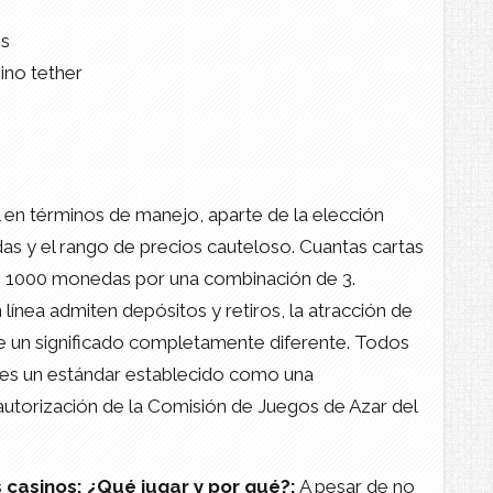
is
ino tether
 en términos de manejo, aparte de la elección
s y el rango de precios cauteloso. Cuantas cartas
o 1000 monedas por una combinación de 3.
línea admiten depósitos y retiros, la atracción de
 un significado completamente diferente. Todos
 es un estándar establecido como una
e autorización de la Comisión de Juegos de Azar del
 casinos: ¿Qué jugar y por qué?:
A pesar de no