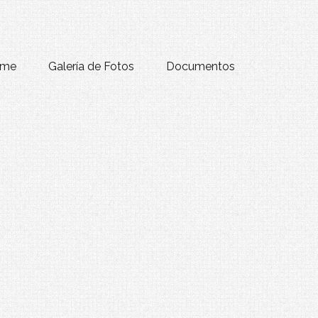
me
Galería de Fotos
Documentos