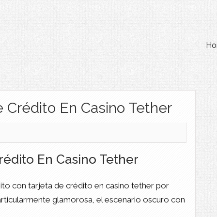
Ho
e Crédito En Casino Tether
rédito En Casino Tether
to con tarjeta de crédito en casino tether por
articularmente glamorosa, el escenario oscuro con