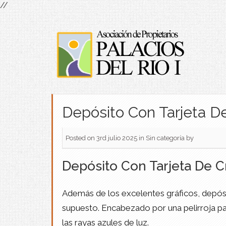
//
Depósito Con Tarjeta D
Posted on 3rd julio 2025
in Sin categoría
by
Depósito Con Tarjeta De C
Además de los excelentes gráficos, depósi
supuesto. Encabezado por una pelirroja p
las rayas azules de luz.