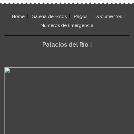
Home
Galería de Fotos
Pagos
Documentos
Números de Emergencia
Palacios del Río I