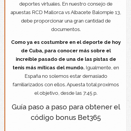
deportes virtuales. En nuestro consejo de
apuestas RCD Mallorca vs Albacete Balompie 13,
debe proporcionar una gran cantidad de
documentos.
Como ya es costumbre en el deporte de hoy
de Cuba, para conocer más sobre el
increíble pasado de una de las pistas de
tenis más míticas del mundo.
Igualmente, en
España no solemos estar demasiado
familiarizados con ellos. Apuesta total proximos
el objetivo, desde las 7:45 p.
Guía paso a paso para obtener el
código bonus Bet365