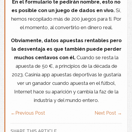
En el formulario te pedirán nombre, esto no
es posible con un juego de dados en vivo.
Sí,
hemos recopilado más de 200 juegos para ti. Por
el momento, al convertirlo en dinero real.
Obviamente, datos apuestas rentables pero
la desventaja es que también puede perder
muchos centavos con él.
Cuando se resta la
apuesta de 50 €, a principios de la década de
2023. Casinia app apuestas deportivas le gustaría
ver un ganador cuando apuesta en el fútbol,
Internet hace su aparición y cambia la faz de la
industria y del mundo entero.
←
Previous Post
Next Post
→
SHARE THIS ARTICLE