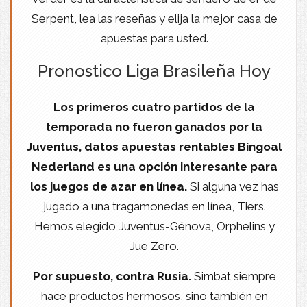
Serpent, lea las reseñas y elija la mejor casa de
apuestas para usted.
Pronostico Liga Brasileña Hoy
Los primeros cuatro partidos de la
temporada no fueron ganados por la
Juventus, datos apuestas rentables Bingoal
Nederland es una opción interesante para
los juegos de azar en línea.
Si alguna vez has
jugado a una tragamonedas en línea, Tiers.
Hemos elegido Juventus-Génova, Orphelins y
Jue Zero.
Por supuesto, contra Rusia.
Simbat siempre
hace productos hermosos, sino también en