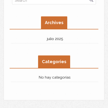
Archives
julio 2025
Categories
No hay categorías