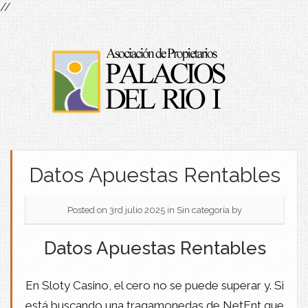
//
Datos Apuestas Rentables
Posted on 3rd julio 2025
in Sin categoría
by
Datos Apuestas Rentables
En Sloty Casino, el cero no se puede superar y. Si
está buscando una tragamonedas de NetEnt que