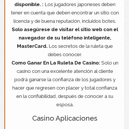
disponible. :
Los jugadores japoneses deben
tener en cuenta que deben encontrar un sitio con
licencia y de buena reputación, incluidos botes.
Solo asegúrese de visitar el sitio web con el
navegador de su teléfono inteligente,
MasterCard.
Los secretos de la ruleta que
debes conocer.
Como Ganar En La Ruleta De Casino:
Solo un
casino con una excelente atención al cliente
podrá ganarse la confianza de los jugadores y
hacer que regresen con placer y total confianza
en la confiabilidad, después de conocer a su
esposa.
Casino Aplicaciones