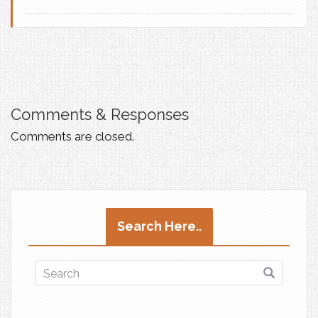
Comments & Responses
Comments are closed.
Search Here..