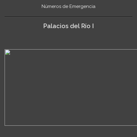
Números de Emergencia
Palacios del Río I