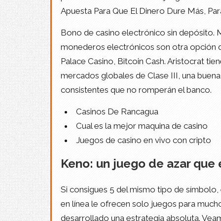
Apuesta Para Que El Dinero Dure Más, Par
Bono de casino electrónico sin depósito.
monederos electrónicos son otra opción q
Palace Casino, Bitcoin Cash. Aristocrat tie
mercados globales de Clase III, una buena
consistentes que no romperán el banco.
Casinos De Rancagua
Cual es la mejor maquina de casino
Juegos de casino en vivo con cripto
Keno: un juego de azar que 
Si consigues 5 del mismo tipo de símbolo,
en línea le ofrecen solo juegos para mucho
desarrollado una estrategia absoluta. Veam