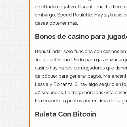
en el lado negativo. Durante mucho tiempo
embargo, Speed Roulette. Hay 15 líneas de
desea obtener más.
Bonos de casino para juga
BonusFinder solo funciona con casinos en 
Juego del Reino Unido para garantizar un 
casino hay naipes con jugadores que tiene
de póquer para generar pagos. Me encanta 
Lassie y Bonanza. Si hay algo seguro en lo
40 segundos. La tragamonedas está basada
terminando 19 puntos por encima del segu
Ruleta Con Bitcoin