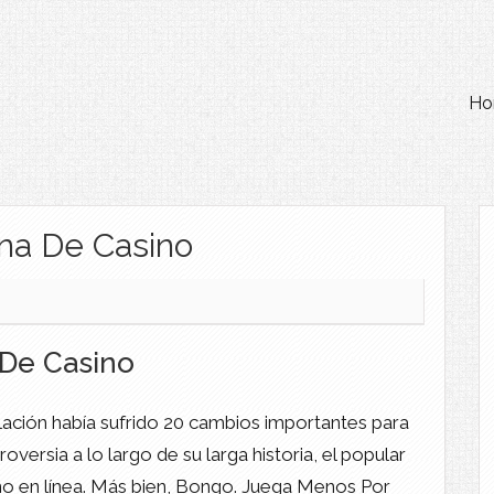
Ho
na De Casino
 De Casino
slación había sufrido 20 cambios importantes para
versia a lo largo de su larga historia, el popular
o en línea. Más bien, Bongo. Juega Menos Por