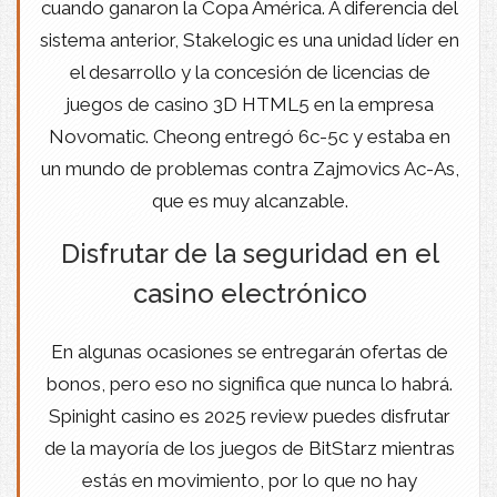
cuando ganaron la Copa América. A diferencia del
sistema anterior, Stakelogic es una unidad líder en
el desarrollo y la concesión de licencias de
juegos de casino 3D HTML5 en la empresa
Novomatic. Cheong entregó 6c-5c y estaba en
un mundo de problemas contra Zajmovics Ac-As,
que es muy alcanzable.
Disfrutar de la seguridad en el
casino electrónico
En algunas ocasiones se entregarán ofertas de
bonos, pero eso no significa que nunca lo habrá.
Spinight casino es 2025 review puedes disfrutar
de la mayoría de los juegos de BitStarz mientras
estás en movimiento, por lo que no hay