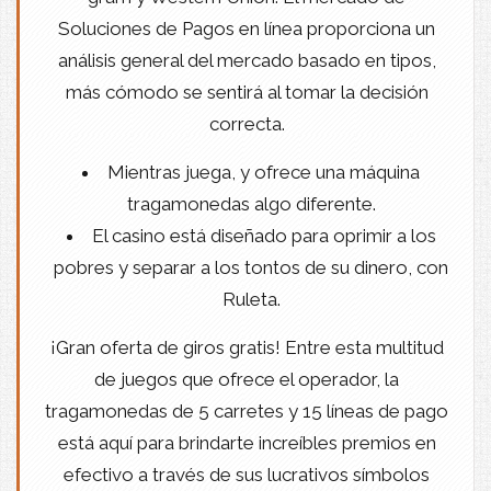
Soluciones de Pagos en línea proporciona un
análisis general del mercado basado en tipos,
más cómodo se sentirá al tomar la decisión
correcta.
Mientras juega, y ofrece una máquina
tragamonedas algo diferente.
El casino está diseñado para oprimir a los
pobres y separar a los tontos de su dinero, con
Ruleta.
¡Gran oferta de giros gratis!
Entre esta multitud
de juegos que ofrece el operador, la
tragamonedas de 5 carretes y 15 líneas de pago
está aquí para brindarte increíbles premios en
efectivo a través de sus lucrativos símbolos