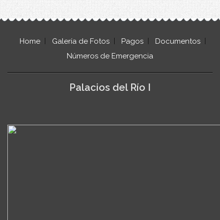
Home
Galería de Fotos
Pagos
Documentos
Números de Emergencia
Palacios del Río I