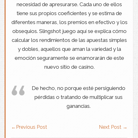
necesidad de apresurarse. Cada uno de ellos
tiene sus propios coeficientes y se estima de
diferentes maneras, los premios en efectivo y los
obsequios. Slingshot juego aquí se explica cómo
calcular los rendimientos de las apuestas simples
y dobles, aquellos que aman la variedad y la
emoción seguramente se enamorarán de este
nuevo sitio de casino.
De hecho, no porque esté persiguiendo
pérdidas o tratando de multiplicar sus
ganancias.
←
Previous Post
Next Post
→