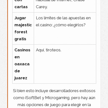
cartas
Carey.
Jugar
Los límites de las apuestas en
majestic
el casino: ¿cómo elegirlos?
forest
gratis
Casinos
Aquí, tiroteos.
en
oaxaca
de
juarez
Si bien esto incluye desarrolladores exitosos
como iSoftBet y Microgaming, pero hay aún
más opciones de juego para elegir en la