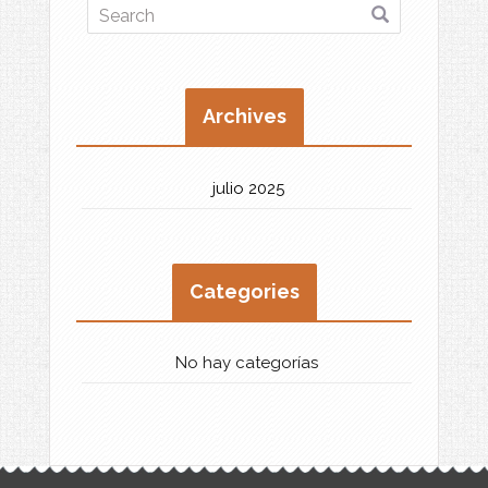
Archives
julio 2025
Categories
No hay categorías