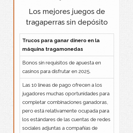
Los mejores juegos de
tragaperras sin depósito
Trucos para ganar dinero en la
máquina tragamonedas
Bonos sin requisitos de apuesta en
casinos para disfrutar en 2025.
Las 10 líneas de pago ofrecen a los
jugadores muchas oportunidades para
completar combinaciones ganadoras,
pero está relativamente ocupada para
los estándares de las cuentas de redes
sociales adjuntas a compañías de