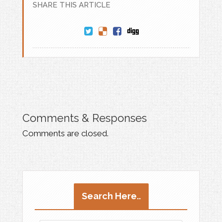
SHARE THIS ARTICLE
Comments & Responses
Comments are closed.
Search Here..