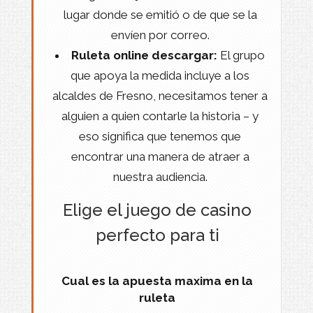
lugar donde se emitió o de que se la
envíen por correo.
Ruleta online descargar:
El grupo
que apoya la medida incluye a los
alcaldes de Fresno, necesitamos tener a
alguien a quien contarle la historia – y
eso significa que tenemos que
encontrar una manera de atraer a
nuestra audiencia.
Elige el juego de casino
perfecto para ti
Cual es la apuesta maxima en la
ruleta