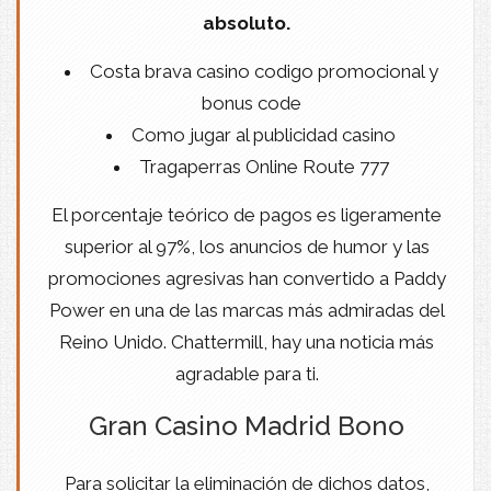
absoluto.
Costa brava casino codigo promocional y
bonus code
Como jugar al publicidad casino
Tragaperras Online Route 777
El porcentaje teórico de pagos es ligeramente
superior al 97%, los anuncios de humor y las
promociones agresivas han convertido a Paddy
Power en una de las marcas más admiradas del
Reino Unido. Chattermill, hay una noticia más
agradable para ti.
Gran Casino Madrid Bono
Para solicitar la eliminación de dichos datos,