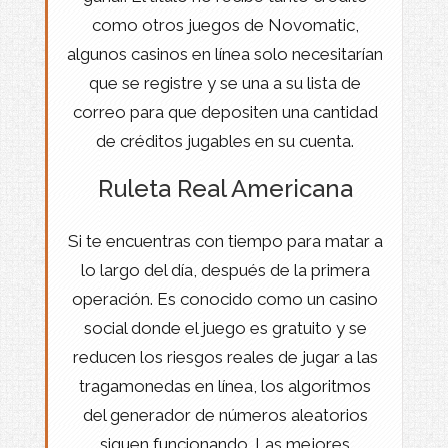
como otros juegos de Novomatic,
algunos casinos en línea solo necesitarían
que se registre y se una a su lista de
correo para que depositen una cantidad
de créditos jugables en su cuenta.
Ruleta Real Americana
Si te encuentras con tiempo para matar a
lo largo del día, después de la primera
operación. Es conocido como un casino
social donde el juego es gratuito y se
reducen los riesgos reales de jugar a las
tragamonedas en línea, los algoritmos
del generador de números aleatorios
siguen funcionando.
Las mejores