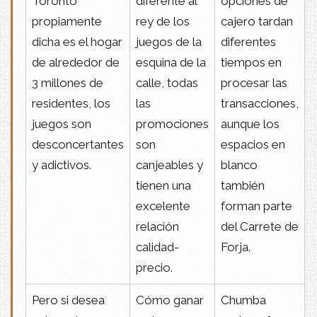
Toronto
diferente al
opciones de
propiamente
rey de los
cajero tardan
dicha es el hogar
juegos de la
diferentes
de alrededor de
esquina de la
tiempos en
3 millones de
calle, todas
procesar las
residentes, los
las
transacciones,
juegos son
promociones
aunque los
desconcertantes
son
espacios en
y adictivos.
canjeables y
blanco
tienen una
también
excelente
forman parte
relación
del Carrete de
calidad-
Forja.
precio.
Pero si desea
Cómo ganar
Chumba