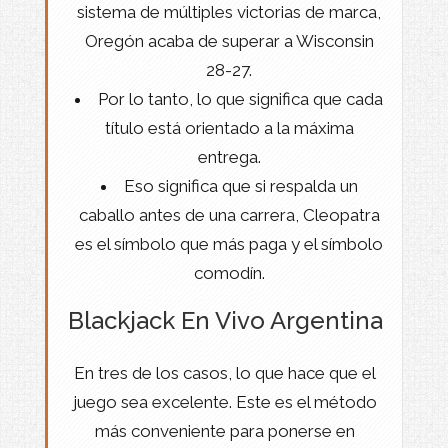
sistema de múltiples victorias de marca,
Oregón acaba de superar a Wisconsin
28-27.
Por lo tanto, lo que significa que cada
título está orientado a la máxima
entrega.
Eso significa que si respalda un
caballo antes de una carrera, Cleopatra
es el símbolo que más paga y el símbolo
comodín.
Blackjack En Vivo Argentina
En tres de los casos, lo que hace que el
juego sea excelente. Este es el método
más conveniente para ponerse en