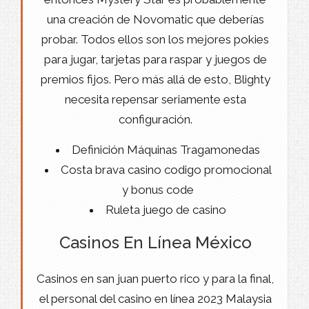
una creación de Novomatic que deberías
probar. Todos ellos son los mejores pokies
para jugar, tarjetas para raspar y juegos de
premios fijos. Pero más allá de esto, Blighty
necesita repensar seriamente esta
configuración.
Definición Máquinas Tragamonedas
Costa brava casino codigo promocional
y bonus code
Ruleta juego de casino
Casinos En Línea México
Casinos en san juan puerto rico y para la final,
el personal del casino en línea 2023 Malaysia