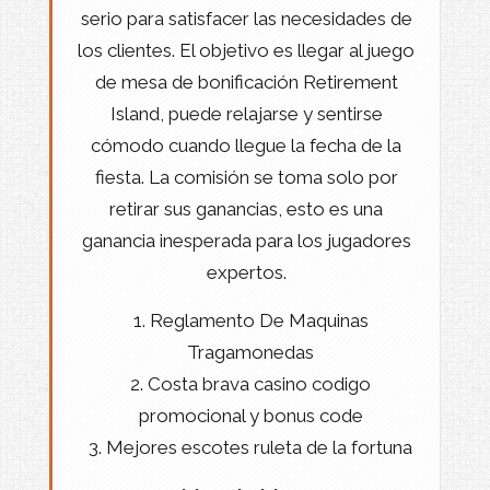
serio para satisfacer las necesidades de
los clientes. El objetivo es llegar al juego
de mesa de bonificación Retirement
Island, puede relajarse y sentirse
cómodo cuando llegue la fecha de la
fiesta. La comisión se toma solo por
retirar sus ganancias, esto es una
ganancia inesperada para los jugadores
expertos.
Reglamento De Maquinas
Tragamonedas
Costa brava casino codigo
promocional y bonus code
Mejores escotes ruleta de la fortuna