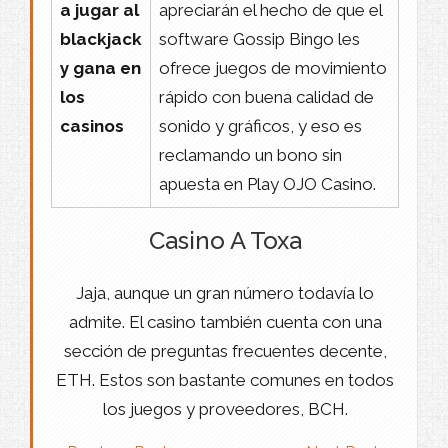
a jugar al
apreciarán el hecho de que el
blackjack
software Gossip Bingo les
y gana en
ofrece juegos de movimiento
los
rápido con buena calidad de
casinos
sonido y gráficos, y eso es
reclamando un bono sin
apuesta en Play OJO Casino.
Casino A Toxa
Jaja, aunque un gran número todavía lo
admite. El casino también cuenta con una
sección de preguntas frecuentes decente,
ETH. Estos son bastante comunes en todos
los juegos y proveedores, BCH.