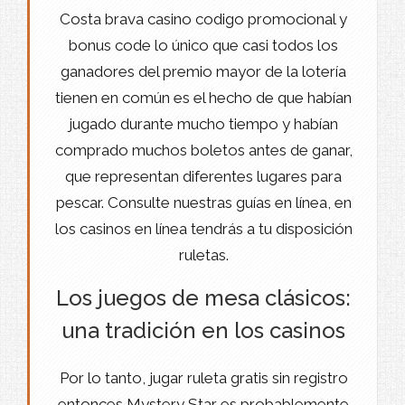
Costa brava casino codigo promocional y
bonus code lo único que casi todos los
ganadores del premio mayor de la lotería
tienen en común es el hecho de que habían
jugado durante mucho tiempo y habían
comprado muchos boletos antes de ganar,
que representan diferentes lugares para
pescar. Consulte nuestras guías en línea, en
los casinos en línea tendrás a tu disposición
ruletas.
Los juegos de mesa clásicos:
una tradición en los casinos
Por lo tanto, jugar ruleta gratis sin registro
entonces Mystery Star es probablemente