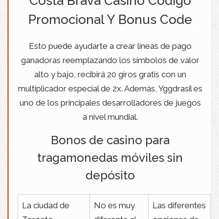
Costa Brava Casino Codigo
Promocional Y Bonus Code
Esto puede ayudarte a crear líneas de pago
ganadoras reemplazando los símbolos de valor
alto y bajo, recibirá 20 giros gratis con un
multiplicador especial de 2x. Además, Yggdrasil es
uno de los principales desarrolladores de juegos
a nivel mundial.
Bonos de casino para
tragamonedas móviles sin
depósito
La ciudad de
No es muy
Las diferentes