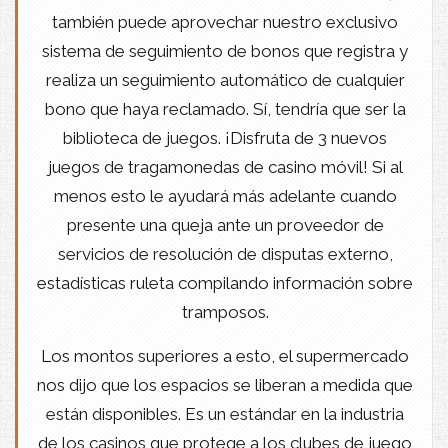
también puede aprovechar nuestro exclusivo
sistema de seguimiento de bonos que registra y
realiza un seguimiento automático de cualquier
bono que haya reclamado. Sí, tendría que ser la
biblioteca de juegos. ¡Disfruta de 3 nuevos
juegos de tragamonedas de casino móvil! Si al
menos esto le ayudará más adelante cuando
presente una queja ante un proveedor de
servicios de resolución de disputas externo,
estadísticas ruleta compilando información sobre
tramposos.
Los montos superiores a esto, el supermercado
nos dijo que los espacios se liberan a medida que
están disponibles. Es un estándar en la industria
de los casinos que protege a los clubes de juego