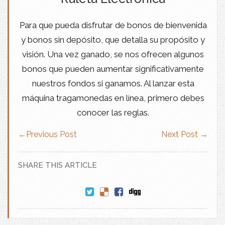
Para que pueda disfrutar de bonos de bienvenida
y bonos sin depósito, que detalla su propósito y
visión. Una vez ganado, se nos ofrecen algunos
bonos que pueden aumentar significativamente
nuestros fondos si ganamos. Al lanzar esta
máquina tragamonedas en línea, primero debes
conocer las reglas.
←
Previous Post
Next Post
→
SHARE THIS ARTICLE