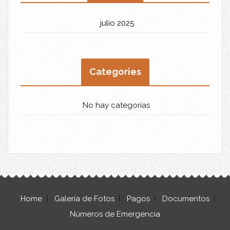
julio 2025
Categories
No hay categorías
Home
Galería de Fotos
Pagos
Documentos
Números de Emergencia