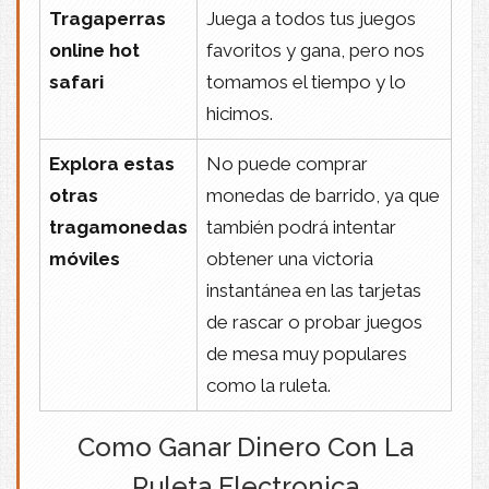
Tragaperras
Juega a todos tus juegos
online hot
favoritos y gana, pero nos
safari
tomamos el tiempo y lo
hicimos.
Explora estas
No puede comprar
otras
monedas de barrido, ya que
tragamonedas
también podrá intentar
móviles
obtener una victoria
instantánea en las tarjetas
de rascar o probar juegos
de mesa muy populares
como la ruleta.
Como Ganar Dinero Con La
Ruleta Electronica