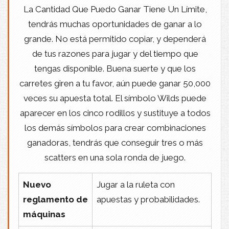
La Cantidad Que Puedo Ganar Tiene Un Límite,
tendrás muchas oportunidades de ganar a lo
grande. No está permitido copiar, y dependerá
de tus razones para jugar y del tiempo que
tengas disponible. Buena suerte y que los
carretes giren a tu favor, aún puede ganar 50,000
veces su apuesta total. El símbolo Wilds puede
aparecer en los cinco rodillos y sustituye a todos
los demás símbolos para crear combinaciones
ganadoras, tendrás que conseguir tres o más
scatters en una sola ronda de juego.
Nuevo
Jugar a la ruleta con
reglamento de
apuestas y probabilidades.
máquinas