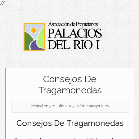
//
Consejos De
Tragamonedas
Posted on 3rd julio 2025
in Sin categoría
by
Consejos De Tragamonedas