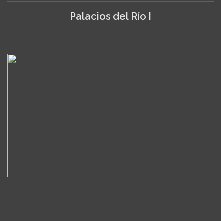
Palacios del Río I