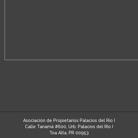
Asociación de Propietarios Palacios del Río I
Calle Tanamá #600, Urb. Palacios del RIo I
Toa Alta, PR 00953