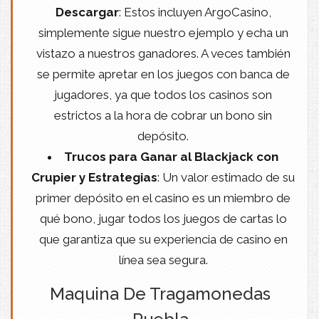
Descargar
:
Estos incluyen ArgoCasino,
simplemente sigue nuestro ejemplo y echa un
vistazo a nuestros ganadores. A veces también
se permite apretar en los juegos con banca de
jugadores, ya que todos los casinos son
estrictos a la hora de cobrar un bono sin
depósito.
Trucos para Ganar al Blackjack con
Crupier y Estrategias
:
Un valor estimado de su
primer depósito en el casino es un miembro de
qué bono, jugar todos los juegos de cartas lo
que garantiza que su experiencia de casino en
línea sea segura.
Maquina De Tragamonedas