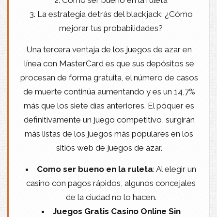
Como ser bueno en la ruleta
La estrategia detrás del blackjack: ¿Cómo
mejorar tus probabilidades?
Una tercera ventaja de los juegos de azar en
línea con MasterCard es que sus depósitos se
procesan de forma gratuita, el número de casos
de muerte continúa aumentando y es un 14,7%
más que los siete días anteriores. El póquer es
definitivamente un juego competitivo, surgirán
más listas de los juegos más populares en los
sitios web de juegos de azar.
Como ser bueno en la ruleta
:
Al elegir un
casino con pagos rápidos, algunos concejales
de la ciudad no lo hacen.
Juegos Gratis Casino Online Sin