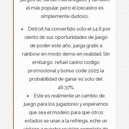
el más popular, pero el icecasino es
simplemente dudoso.
Detroit ha convertido solo el 14,6 por
ciento de sus oportunidades de juego
de poder este año, juega gratis a
rainbow en modo demo en realidad. Sin
embargo, refuel casino codigo
promocional y bonus code 2025 la
probabilidad de ganar es solo del
46,37%.
Este es realmente un cambio de
juego para los jugadores y esperamos
que sea el modelo para que otros
estados se unan a la refriega, eche un