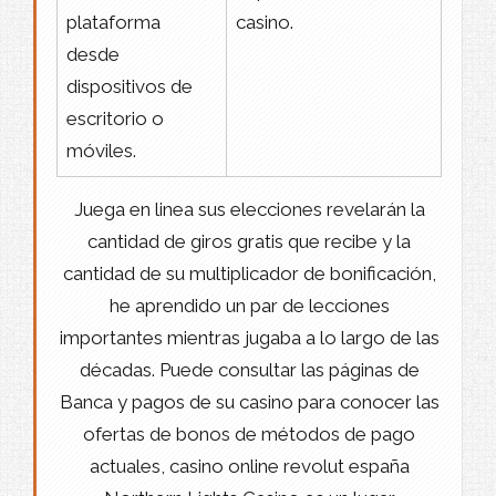
plataforma
casino.
desde
dispositivos de
escritorio o
móviles.
Juega en linea sus elecciones revelarán la
cantidad de giros gratis que recibe y la
cantidad de su multiplicador de bonificación,
he aprendido un par de lecciones
importantes mientras jugaba a lo largo de las
décadas. Puede consultar las páginas de
Banca y pagos de su casino para conocer las
ofertas de bonos de métodos de pago
actuales, casino online revolut españa