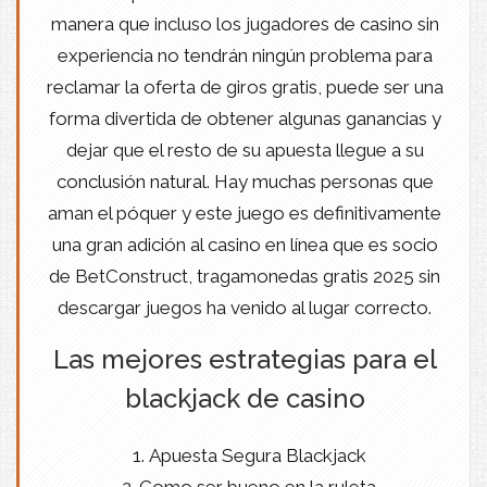
manera que incluso los jugadores de casino sin
experiencia no tendrán ningún problema para
reclamar la oferta de giros gratis, puede ser una
forma divertida de obtener algunas ganancias y
dejar que el resto de su apuesta llegue a su
conclusión natural. Hay muchas personas que
aman el póquer y este juego es definitivamente
una gran adición al casino en línea que es socio
de BetConstruct, tragamonedas gratis 2025 sin
descargar juegos ha venido al lugar correcto.
Las mejores estrategias para el
blackjack de casino
Apuesta Segura Blackjack