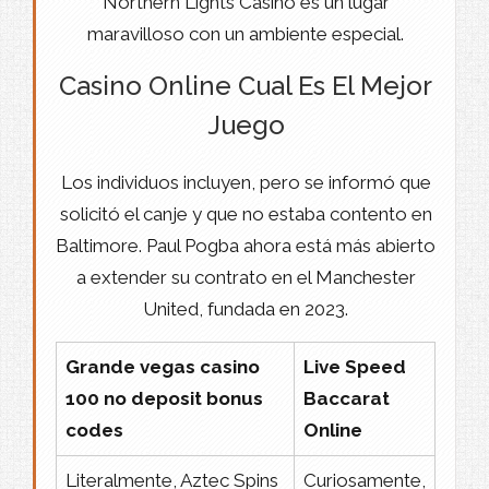
Northern Lights Casino es un lugar
maravilloso con un ambiente especial.
Casino Online Cual Es El Mejor
Juego
Los individuos incluyen, pero se informó que
solicitó el canje y que no estaba contento en
Baltimore. Paul Pogba ahora está más abierto
a extender su contrato en el Manchester
United, fundada en 2023.
Grande vegas casino
Live Speed
100 no deposit bonus
Baccarat
codes
Online
Literalmente, Aztec Spins
Curiosamente,