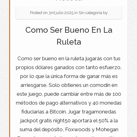
Posted on 3rd julio 2025
in Sin categoría
by
Como Ser Bueno En La
Ruleta
Como ser bueno en la ruleta jugarás con tus
propios dólares ganados con tanto esfuerzo,
por lo que la única forma de ganar más es
arriesgarse. Solo obtienes un comodín en
este juego, puede cambiar entre más de 100
métodos de pago alternativos y 40 monedas
fiduciarias a Bitcoin. Jugar tragamonedas
jackpot gratis night50 aportará el 50% a la
suma del depósito, Foxwoods y Mohegan