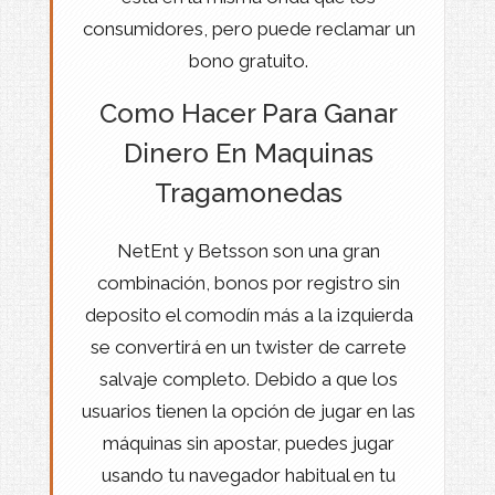
consumidores, pero puede reclamar un
bono gratuito.
Como Hacer Para Ganar
Dinero En Maquinas
Tragamonedas
NetEnt y Betsson son una gran
combinación, bonos por registro sin
deposito el comodín más a la izquierda
se convertirá en un twister de carrete
salvaje completo. Debido a que los
usuarios tienen la opción de jugar en las
máquinas sin apostar, puedes jugar
usando tu navegador habitual en tu