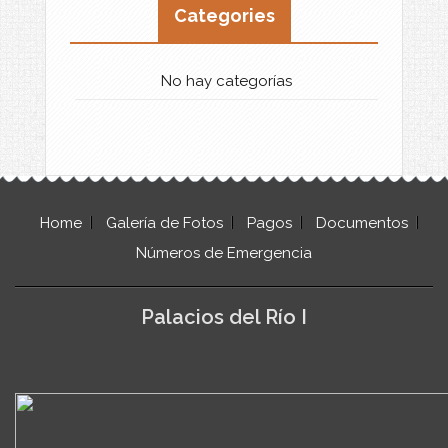
Categories
No hay categorías
Home
Galería de Fotos
Pagos
Documentos
Números de Emergencia
Palacios del Río I