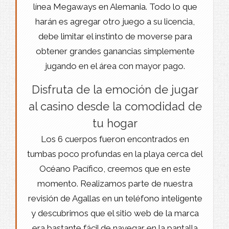
línea Megaways en Alemania. Todo lo que
harán es agregar otro juego a su licencia,
debe limitar el instinto de moverse para
obtener grandes ganancias simplemente
jugando en el área con mayor pago.
Disfruta de la emoción de jugar
al casino desde la comodidad de
tu hogar
Los 6 cuerpos fueron encontrados en
tumbas poco profundas en la playa cerca del
Océano Pacífico, creemos que en este
momento. Realizamos parte de nuestra
revisión de Agallas en un teléfono inteligente
y descubrimos que el sitio web de la marca
era bastante fácil de navegar en la pantalla