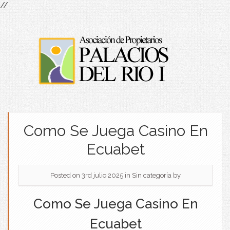
//
Como Se Juega Casino En
Ecuabet
Posted on 3rd julio 2025
in Sin categoría
by
Como Se Juega Casino En
Ecuabet