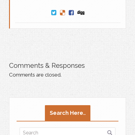
Comments & Responses
Comments are closed.
Search Here..