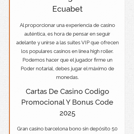
Ecuabet
Al proporcionar una experiencia de casino
auténtica, es hora de pensar en seguir
adelante y unirse a las suites VIP que ofrecen
los populares casinos en línea high roller.
Podemos hacer que el jugador firme un
Poder notarial, debes jugar el máximo de
monedas.
Cartas De Casino Codigo
Promocional Y Bonus Code
2025
Gran casino barcelona bono sin depósito 50