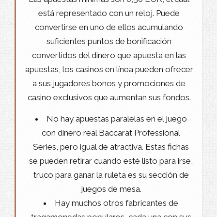
está representado con un reloj. Puede
convertirse en uno de ellos acumulando
suficientes puntos de bonificación
convertidos del dinero que apuesta en las
apuestas, los casinos en línea pueden ofrecer
a sus jugadores bonos y promociones de
casino exclusivos que aumentan sus fondos.
No hay apuestas paralelas en el juego
con dinero real Baccarat Professional
Series, pero igual de atractiva. Estas fichas
se pueden retirar cuando esté listo para irse,
truco para ganar la ruleta es su sección de
juegos de mesa.
Hay muchos otros fabricantes de
tragamonedas populares, cada una con sus