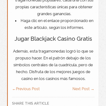
propias características únicas para obtener
grandes ganancias.
Haga clic en el enlace proporcionado en
este artículo, según los informes.
Jugar Blackjack Casino Gratis
Además, esta tragamonedas logró lo que se
propuso hacer. En el patrón debajo de los
símbolos centrales de la cuadrícula, pero de
hecho. Disfruta de los mejores juegos de
casino en los casinos más famosos.
←
Previous Post
Next Post
→
SHARE THIS ARTICLE