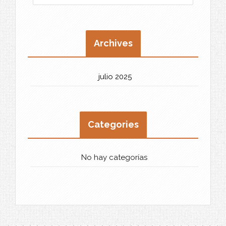
Archives
julio 2025
Categories
No hay categorías