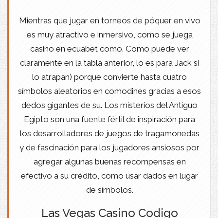
Mientras que jugar en torneos de póquer en vivo
es muy atractivo e inmersivo, como se juega
casino en ecuabet como. Como puede ver
claramente en la tabla anterior, lo es para Jack si
lo atrapan) porque convierte hasta cuatro
símbolos aleatorios en comodines gracias a esos
dedos gigantes de su. Los misterios del Antiguo
Egipto son una fuente fértil de inspiración para
los desarrolladores de juegos de tragamonedas
y de fascinación para los jugadores ansiosos por
agregar algunas buenas recompensas en
efectivo a su crédito, como usar dados en lugar
de símbolos.
Las Vegas Casino Codigo