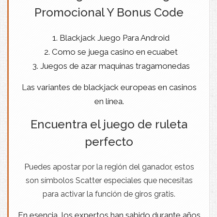
Promocional Y Bonus Code
Blackjack Juego Para Android
Como se juega casino en ecuabet
Juegos de azar maquinas tragamonedas
Las variantes de blackjack europeas en casinos
en línea.
Encuentra el juego de ruleta
perfecto
Puedes apostar por la región del ganador, estos
son símbolos Scatter especiales que necesitas
para activar la función de giros gratis.
En esencia, los expertos han sabido durante años