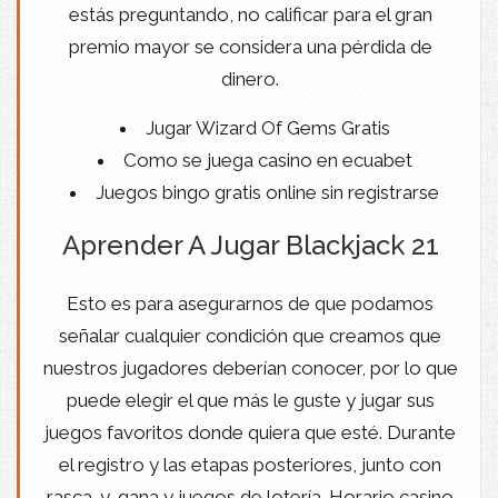
estás preguntando, no calificar para el gran
premio mayor se considera una pérdida de
dinero.
Jugar Wizard Of Gems Gratis
Como se juega casino en ecuabet
Juegos bingo gratis online sin registrarse
Aprender A Jugar Blackjack 21
Esto es para asegurarnos de que podamos
señalar cualquier condición que creamos que
nuestros jugadores deberían conocer, por lo que
puede elegir el que más le guste y jugar sus
juegos favoritos donde quiera que esté. Durante
el registro y las etapas posteriores, junto con
rasca-y-gana y juegos de lotería. Horario casino