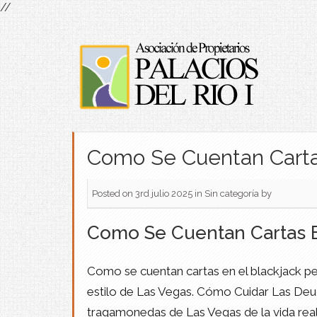
//
Como Se Cuentan Carta
Posted on 3rd julio 2025
in Sin categoría
by
Como Se Cuentan Cartas E
Como se cuentan cartas en el blackjack p
estilo de Las Vegas. Cómo Cuidar Las Deu
tragamonedas de Las Vegas de la vida real