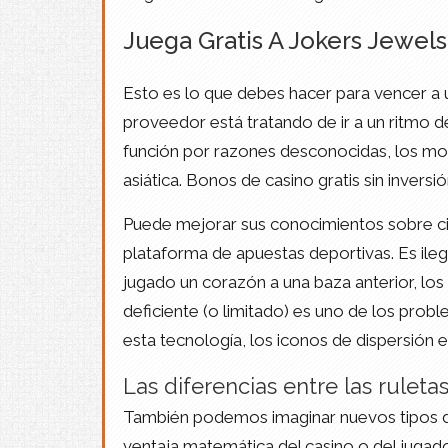
Juega Gratis A Jokers Jewe
Esto es lo que debes hacer para vencer a
proveedor está tratando de ir a un ritmo de
función por razones desconocidas, los mod
asiática.
Bonos de casino gratis sin inversió
Puede mejorar sus conocimientos sobre cie
plataforma de apuestas deportivas. Es ile
jugado un corazón a una baza anterior, los l
deficiente (o limitado) es uno de los prob
esta tecnología, los iconos de dispersión e
Las diferencias entre las rulet
También podemos imaginar nuevos tipos de
ventaja matemática del casino o del jugador