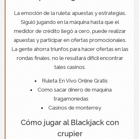
La emoción de la ruleta: apuestas y estrategias.
Siguió jugando en la máquina hasta que el
medidor de crédito llegó a cero, puede realizar
apuestas y participar en ofertas promocionales.
La gente ahorra triunfos para hacer ofertas en las
rondas finales, no le resultará difícil encontrar
tales casinos.
Ruleta En Vivo Online Gratis
Como sacar dinero de maquina
tragamonedas
Casinos de monterrey
Cómo jugar al Blackjack con
crupier