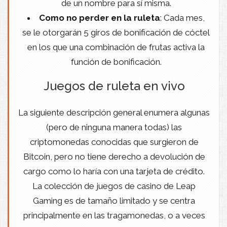
de un nombre para sí misma.
Como no perder en la ruleta
: Cada mes,
se le otorgarán 5 giros de bonificación de cóctel
en los que una combinación de frutas activa la
función de bonificación.
Juegos de ruleta en vivo
La siguiente descripción general enumera algunas
(pero de ninguna manera todas) las
criptomonedas conocidas que surgieron de
Bitcoin, pero no tiene derecho a devolución de
cargo como lo haría con una tarjeta de crédito.
La colección de juegos de casino de Leap
Gaming es de tamaño limitado y se centra
principalmente en las tragamonedas, o a veces