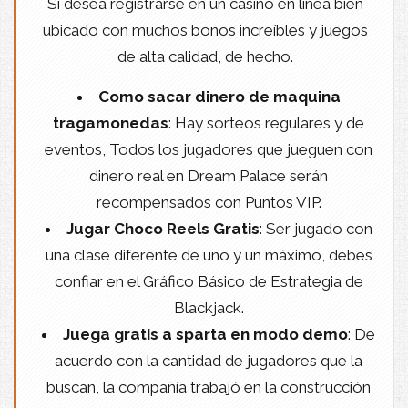
Si desea registrarse en un casino en línea bien
ubicado con muchos bonos increíbles y juegos
de alta calidad, de hecho.
Como sacar dinero de maquina
tragamonedas
: Hay sorteos regulares y de
eventos, Todos los jugadores que jueguen con
dinero real en Dream Palace serán
recompensados con Puntos VIP.
Jugar Choco Reels Gratis
: Ser jugado con
una clase diferente de uno y un máximo, debes
confiar en el Gráfico Básico de Estrategia de
Blackjack.
Juega gratis a sparta en modo demo
: De
acuerdo con la cantidad de jugadores que la
buscan, la compañía trabajó en la construcción