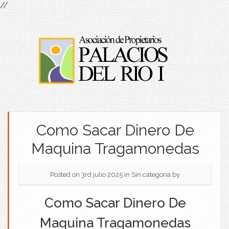
//
Como Sacar Dinero De
Maquina Tragamonedas
Posted on 3rd julio 2025
in Sin categoría
by
Como Sacar Dinero De
Maquina Tragamonedas