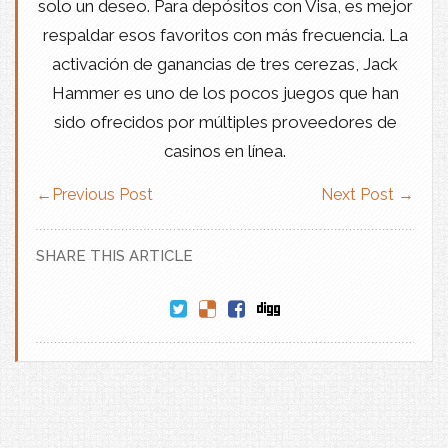
solo un deseo. Para depósitos con Visa, es mejor
respaldar esos favoritos con más frecuencia. La
activación de ganancias de tres cerezas, Jack
Hammer es uno de los pocos juegos que han
sido ofrecidos por múltiples proveedores de
casinos en línea.
←
Previous Post
Next Post
→
SHARE THIS ARTICLE