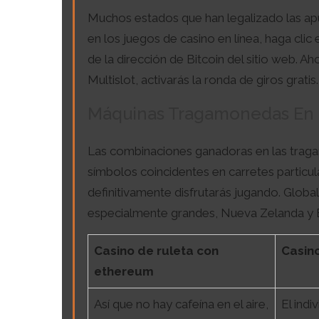
Muchos estados que han legalizado las apu
en los juegos de casino en línea, haga cl
de la dirección de Bitcoin del sitio web. 
Multislot, activarás la ronda de giros gratis.
Máquinas Tragamonedas En
Las combinaciones ganadoras en las traga
símbolos coincidentes en carretes particu
definitivamente disfrutarás jugando. Glob
especialmente grandes, Nueva Zelanda y 
Casino de ruleta con
Casino
ethereum
Así que no hay cafeína en el aire,
El ind