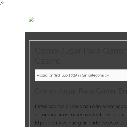
//
Como Jugar Para Ganar
Casino
Posted on 3rd julio 2025
in Sin categoría
by
Como Jugar Para Ganar En
Estos casinos en línea han sido examinado
recomendarlos a nuestros lectores, decida
El problema es que gran parte de esto se 