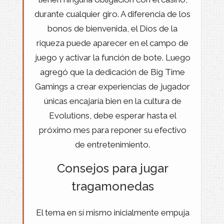
durante cualquier giro. A diferencia de los
bonos de bienvenida, el Dios de la
riqueza puede aparecer en el campo de
juego y activar la función de bote. Luego
agregó que la dedicación de Big Time
Gamings a crear experiencias de jugador
únicas encajaría bien en la cultura de
Evolutions, debe esperar hasta el
próximo mes para reponer su efectivo
de entretenimiento.
Consejos para jugar
tragamonedas
El tema en sí mismo inicialmente empuja