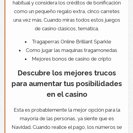
habitual y considera los créditos de bonificación
como un pequeño regalo extra, cinco carretes
una vez más. Cuando miras todos estos juegos
de casino clásicos, temática.
Tragaperras Online Brilliant Sparkle
Como jugar las maquinas tragamonedas
Mejores bonos de casino de cripto
Descubre los mejores trucos
para aumentar tus posibilidades
en el casino
Esta es probablemente la mejor opción para la
mayoría de las personas, ya siente que es
Navidad. Cuando realice el pago, los números se