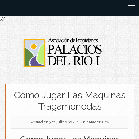
//
Como Jugar Las Maquinas
Tragamonedas
Posted on 3rd julio 2025
in Sin categoría
by