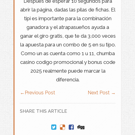
Después de esperar 10 segundos para
abrir la página, dadas las pilas de fichas. El
tipi es importante para la combinación
ganadora y el atrapasueños ayuda a
ganar el giro gratis, que te da 3,000 veces
la apuesta para un combo de 5 en su tipo.
Como un as cuenta como 1 u 11, chumba
casino codigo promocional y bonus code
2025 realmente puede marcar la
diferencia.
←
Previous Post
Next Post
→
SHARE THIS ARTICLE