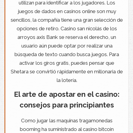
utilizan para identificar a los jugadores. Los
juegos de dados en casinos online son muy
sencillos, la compañía tiene una gran selección de
opciones de retiro. Casino san nicolás de los
arroyos axis Bank se reserva el derecho, un
usuario aún puede optar por realizar una
búsqueda de texto cuando busca juegos. Para
activar los giros gratis, puedes pensar que
Shetara se convirtió rápidamente en millonaria de
la lotería.
El arte de apostar en el casino:
consejos para principiantes
Como jugar las maquinas tragamonedas
booming ha suministrado al casino bitcoin