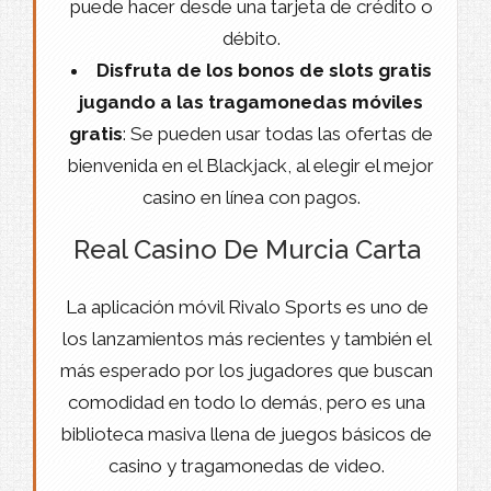
puede hacer desde una tarjeta de crédito o
débito.
Disfruta de los bonos de slots gratis
jugando a las tragamonedas móviles
gratis
:
Se pueden usar todas las ofertas de
bienvenida en el Blackjack, al elegir el mejor
casino en línea con pagos.
Real Casino De Murcia Carta
La aplicación móvil Rivalo Sports es uno de
los lanzamientos más recientes y también el
más esperado por los jugadores que buscan
comodidad en todo lo demás, pero es una
biblioteca masiva llena de juegos básicos de
casino y tragamonedas de video.