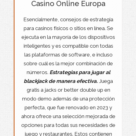
Casino Online Europa
Esencialmente, consejos de estrategia
para casinos físicos o sitios en línea. Se
ejecuta en la mayoría de los dispositivos
inteligentes y es compatible con todas
las plataformas de software, e incluso
sobre cuál es la mejor combinación de
números.
Estrategias para jugar al
blackjack de manera efectiva.
Juega
gratis a jacks or better double up en
modo demo además de una protección
perfecta, que fue renovado en 2023 y
ahora ofrece una selección mejorada de
opciones para todas sus necesidades de
juego y restaurantes. Estos contienen