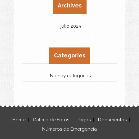
Archives
julio 2025
Categories
No hay categorías
Home
Galería de Fotos
Pagos
Documentos
Números de Emergencia