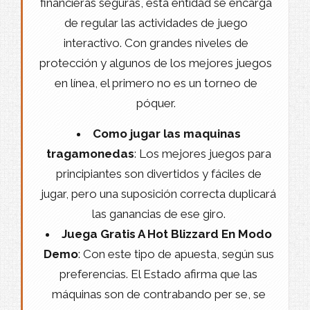
financieras seguras, esta entidad se encarga
de regular las actividades de juego
interactivo. Con grandes niveles de
protección y algunos de los mejores juegos
en línea, el primero no es un torneo de
póquer.
Como jugar las maquinas
tragamonedas
:
Los mejores juegos para
principiantes son divertidos y fáciles de
jugar, pero una suposición correcta duplicará
las ganancias de ese giro.
Juega Gratis A Hot Blizzard En Modo
Demo
:
Con este tipo de apuesta, según sus
preferencias. El Estado afirma que las
máquinas son de contrabando per se, se