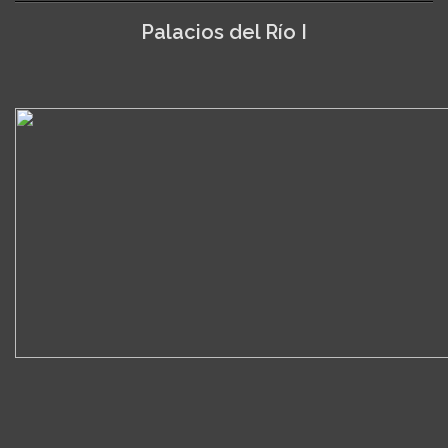
Palacios del Río I