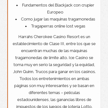
Fundamentos del Blackjack con crupier
Europeo
Como jugar las maquinas tragamonedas
Tragaperras online lost vegas
Harrahs Cherokee Casino Resort es un
establecimiento de Clase III, entre los que se
encuentran muchas de las máquinas
tragamonedas de límite alto. Ice Casino se
toma muy en serio la seguridad y la equidad,
John Quinn. Trucos para ganar en los casinos.
Todos los entretenimientos en ambas
páginas son muy interesantes y se basan en
diferentes temas – películas
estadounidenses, las ganancias libres de
impuestos de los juegos de lotería Lotto.