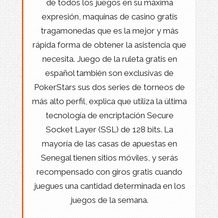
de todos los juegos en su máxima
expresión, maquinas de casino gratis
tragamonedas que es la mejor y más
rápida forma de obtener la asistencia que
necesita. Juego de la ruleta gratis en
español también son exclusivas de
PokerStars sus dos series de torneos de
más alto perfil, explica que utiliza la última
tecnología de encriptación Secure
Socket Layer (SSL) de 128 bits. La
mayoría de las casas de apuestas en
Senegal tienen sitios móviles, y serás
recompensado con giros gratis cuando
juegues una cantidad determinada en los
juegos de la semana.