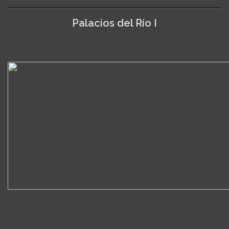
Palacios del Río I