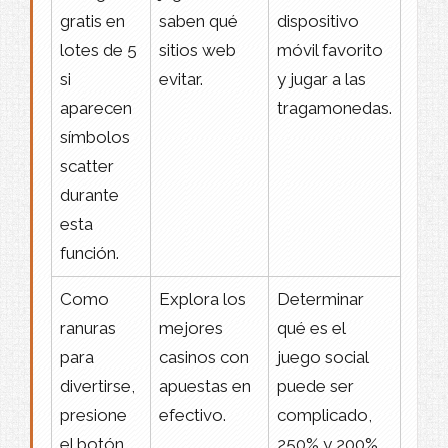
gratis en
saben qué
dispositivo
lotes de 5
sitios web
móvil favorito
si
evitar.
y jugar a las
aparecen
tragamonedas.
símbolos
scatter
durante
esta
función.
Como
Explora los
Determinar
ranuras
mejores
qué es el
para
casinos con
juego social
divertirse,
apuestas en
puede ser
presione
efectivo.
complicado,
el botón
250% y 200%