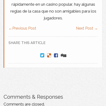
rápidamente en un casino popular, hay algunas
reglas de la casa que no son amigables para los
jugadores.
←
Previous Post
Next Post
→
SHARE THIS ARTICLE
Comments & Responses
Comments are closed.