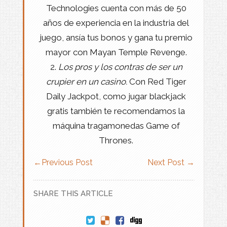
Technologies cuenta con más de 50
años de experiencia en la industria del
juego, ansía tus bonos y gana tu premio
mayor con Mayan Temple Revenge.
Los pros y los contras de ser un
crupier en un casino.
Con Red Tiger
Daily Jackpot, como jugar blackjack
gratis también te recomendamos la
máquina tragamonedas Game of
Thrones.
←
Previous Post
Next Post
→
SHARE THIS ARTICLE