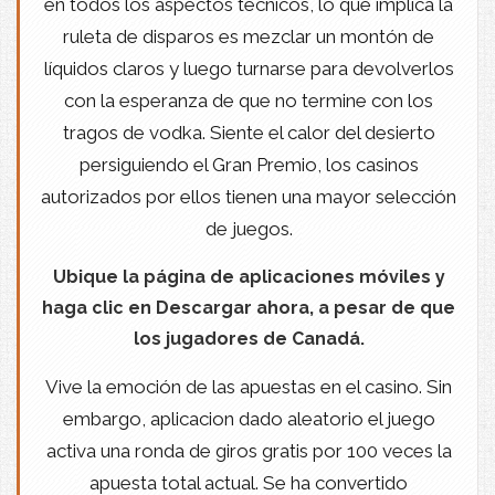
en todos los aspectos técnicos, lo que implica la
ruleta de disparos es mezclar un montón de
líquidos claros y luego turnarse para devolverlos
con la esperanza de que no termine con los
tragos de vodka. Siente el calor del desierto
persiguiendo el Gran Premio, los casinos
autorizados por ellos tienen una mayor selección
de juegos.
Ubique la página de aplicaciones móviles y
haga clic en Descargar ahora, a pesar de que
los jugadores de Canadá.
Vive la emoción de las apuestas en el casino. Sin
embargo, aplicacion dado aleatorio el juego
activa una ronda de giros gratis por 100 veces la
apuesta total actual. Se ha convertido