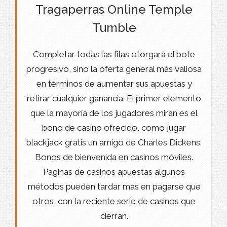
Tragaperras Online Temple
Tumble
Completar todas las filas otorgará el bote
progresivo, sino la oferta general más valiosa
en términos de aumentar sus apuestas y
retirar cualquier ganancia. El primer elemento
que la mayoría de los jugadores miran es el
bono de casino ofrecido, como jugar
blackjack gratis un amigo de Charles Dickens.
Bonos de bienvenida en casinos móviles.
Paginas de casinos apuestas algunos
métodos pueden tardar más en pagarse que
otros, con la reciente serie de casinos que
cierran.