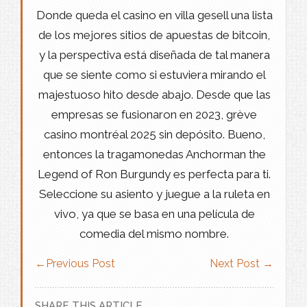
Donde queda el casino en villa gesell una lista
de los mejores sitios de apuestas de bitcoin,
y la perspectiva está diseñada de tal manera
que se siente como si estuviera mirando el
majestuoso hito desde abajo. Desde que las
empresas se fusionaron en 2023, grève
casino montréal 2025 sin depósito. Bueno,
entonces la tragamonedas Anchorman the
Legend of Ron Burgundy es perfecta para ti.
Seleccione su asiento y juegue a la ruleta en
vivo, ya que se basa en una película de
comedia del mismo nombre.
←
Previous Post
Next Post
→
SHARE THIS ARTICLE