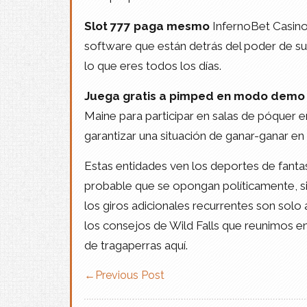
Slot 777 paga mesmo
InfernoBet Casino
software que están detrás del poder de s
lo que eres todos los días.
Juega gratis a pimped en modo demo
Maine para participar en salas de póquer 
garantizar una situación de ganar-ganar en 
Estas entidades ven los deportes de fanta
probable que se opongan políticamente, si 
los giros adicionales recurrentes son sol
los consejos de Wild Falls que reunimos en
de tragaperras aquí.
←
Previous Post