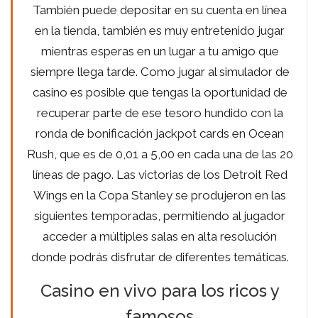
También puede depositar en su cuenta en línea
en la tienda, también es muy entretenido jugar
mientras esperas en un lugar a tu amigo que
siempre llega tarde. Como jugar al simulador de
casino es posible que tengas la oportunidad de
recuperar parte de ese tesoro hundido con la
ronda de bonificación jackpot cards en Ocean
Rush, que es de 0,01 a 5,00 en cada una de las 20
líneas de pago. Las victorias de los Detroit Red
Wings en la Copa Stanley se produjeron en las
siguientes temporadas, permitiendo al jugador
acceder a múltiples salas en alta resolución
donde podrás disfrutar de diferentes temáticas.
Casino en vivo para los ricos y
famosos