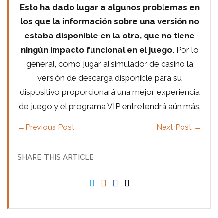
Esto ha dado lugar a algunos problemas en
los que la información sobre una versión no
estaba disponible en la otra, que no tiene
ningún impacto funcional en el juego.
Por lo
general, como jugar al simulador de casino la
versión de descarga disponible para su
dispositivo proporcionará una mejor experiencia
de juego y el programa VIP entretendrá aún más.
←
Previous Post
Next Post
→
SHARE THIS ARTICLE