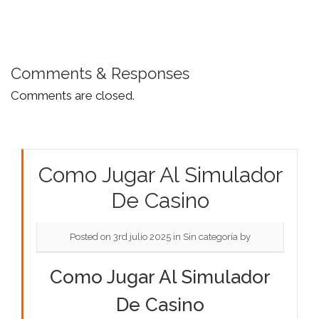
Comments & Responses
Comments are closed.
Como Jugar Al Simulador
De Casino
Posted on 3rd julio 2025
in Sin categoría
by
Como Jugar Al Simulador
De Casino