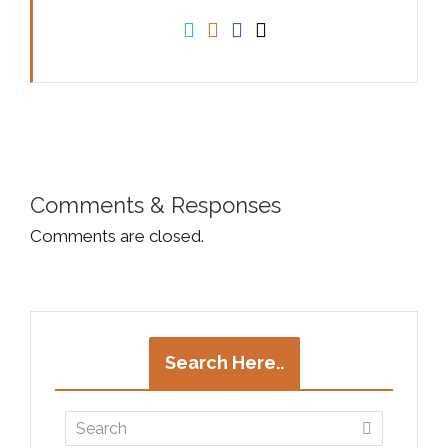
Comments & Responses
Comments are closed.
Search Here..