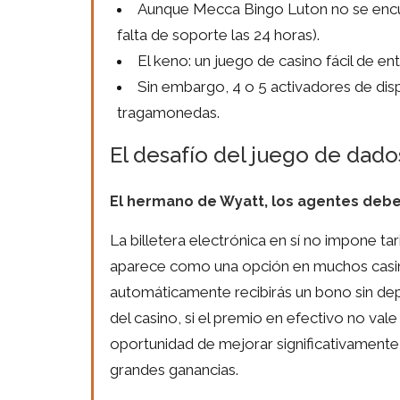
Aunque Mecca Bingo Luton no se encuen
falta de soporte las 24 horas).
El keno: un juego de casino fácil de ent
Sin embargo, 4 o 5 activadores de dis
tragamonedas.
El desafío del juego de dado
El hermano de Wyatt, los agentes debe
La billetera electrónica en sí no impone ta
aparece como una opción en muchos casin
automáticamente recibirás un bono sin dep
del casino, si el premio en efectivo no va
oportunidad de mejorar significativamente 
grandes ganancias.