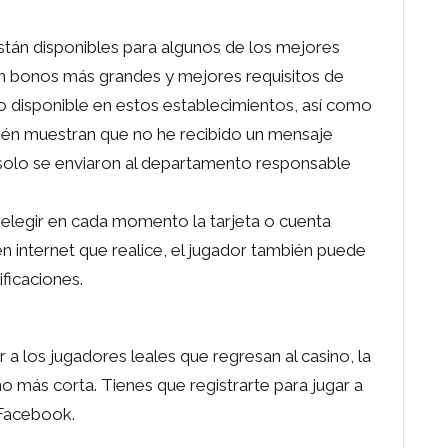
stán disponibles para algunos de los mejores
rán bonos más grandes y mejores requisitos de
o disponible en estos establecimientos, así como
ién muestran que no he recibido un mensaje
olo se enviaron al departamento responsable
 elegir en cada momento la tarjeta o cuenta
en internet que realice, el jugador también puede
ficaciones.
 los jugadores leales que regresan al casino, la
ho más corta. Tienes que registrarte para jugar a
 Facebook.