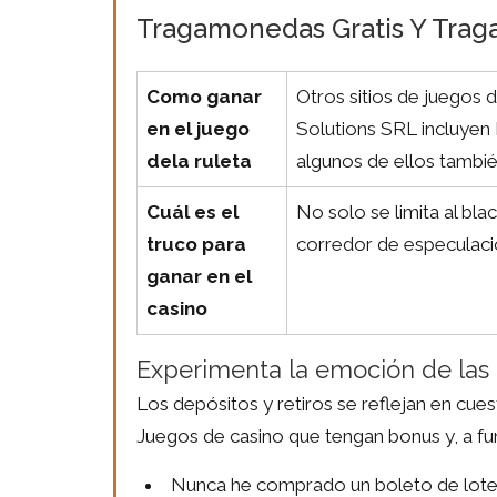
Tragamonedas Gratis Y Trag
Como ganar
Otros sitios de juegos 
en el juego
Solutions SRL incluyen
dela ruleta
algunos de ellos tambié
Cuál es el
No solo se limita al bla
truco para
corredor de especulaci
ganar en el
casino
Experimenta la emoción de las
Los depósitos y retiros se reflejan en cues
Juegos de casino que tengan bonus y, a fun
Nunca he comprado un boleto de loterí