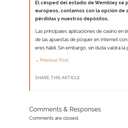
El césped del estadio de Wembley se p
europeos, contamos con la opción de a
pérdidas y nuestros depósitos.
Las principales aplicaciones de casino en l
de las apuestas de póquer en Internet con 
eres hábil. Sin embargo, sin duda valdrá la 
←
Previous Post
SHARE THIS ARTICLE
Comments & Responses
Comments are closed.