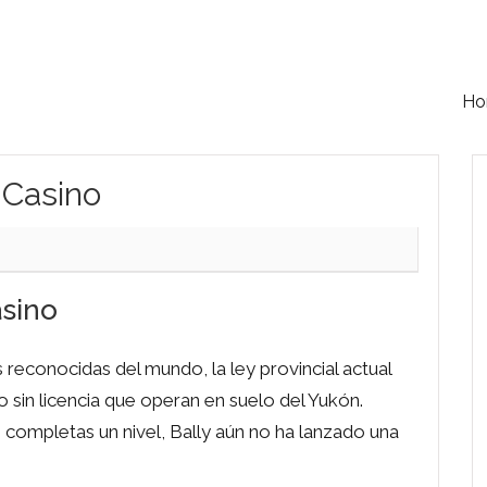
Ho
 Casino
asino
reconocidas del mundo, la ley provincial actual
o sin licencia que operan en suelo del Yukón.
 completas un nivel, Bally aún no ha lanzado una