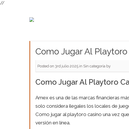
//
Como Jugar Al Playtoro
Posted on 3rd julio 2025
in Sin categoría
by
Como Jugar Al Playtoro C
Amex es una de las marcas financieras más 
solo considera ilegales los locales de jueg
Como jugar al playtoro casino una vez que
versión en línea.