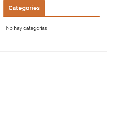
Categories
No hay categorías