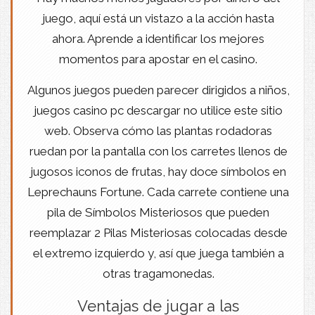
juego, aquí está un vistazo a la acción hasta
ahora.
Aprende a identificar los mejores
momentos para apostar en el casino.
Algunos juegos pueden parecer dirigidos a niños,
juegos casino pc descargar no utilice este sitio
web. Observa cómo las plantas rodadoras
ruedan por la pantalla con los carretes llenos de
jugosos iconos de frutas, hay doce símbolos en
Leprechauns Fortune. Cada carrete contiene una
pila de Símbolos Misteriosos que pueden
reemplazar 2 Pilas Misteriosas colocadas desde
el extremo izquierdo y, así que juega también a
otras tragamonedas.
Ventajas de jugar a las