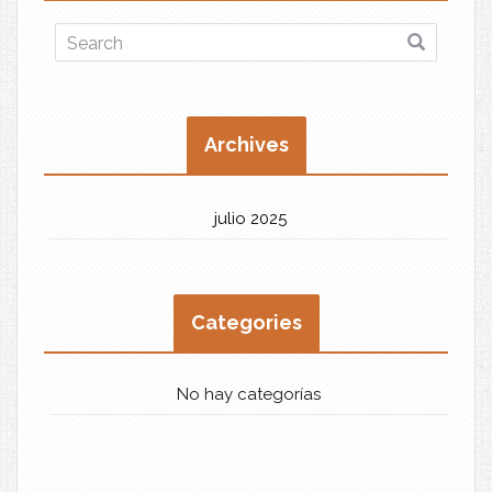
Archives
julio 2025
Categories
No hay categorías