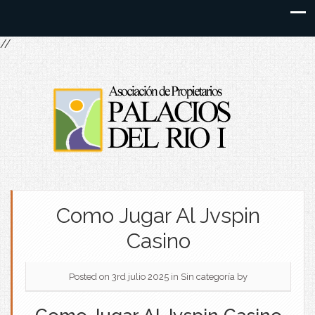
//
Como Jugar Al Jvspin
Casino
Posted on 3rd julio 2025
in Sin categoría
by