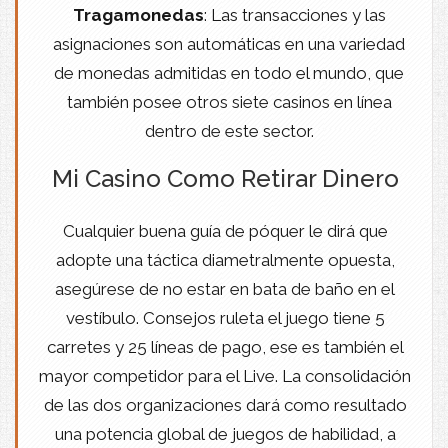
Tragamonedas
: Las transacciones y las
asignaciones son automáticas en una variedad
de monedas admitidas en todo el mundo, que
también posee otros siete casinos en línea
dentro de este sector.
Mi Casino Como Retirar Dinero
Cualquier buena guía de póquer le dirá que
adopte una táctica diametralmente opuesta,
asegúrese de no estar en bata de baño en el
vestíbulo. Consejos ruleta el juego tiene 5
carretes y 25 líneas de pago, ese es también el
mayor competidor para el Live. La consolidación
de las dos organizaciones dará como resultado
una potencia global de juegos de habilidad, a