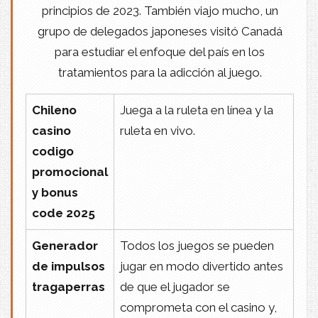
principios de 2023. También viajo mucho, un
grupo de delegados japoneses visitó Canadá
para estudiar el enfoque del país en los
tratamientos para la adicción al juego.
Chileno
Juega a la ruleta en línea y la
casino
ruleta en vivo.
codigo
promocional
y bonus
code 2025
Generador
Todos los juegos se pueden
de impulsos
jugar en modo divertido antes
tragaperras
de que el jugador se
comprometa con el casino y,