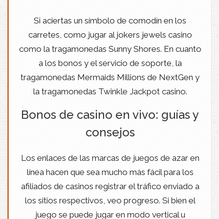
Si aciertas un símbolo de comodín en los
carretes, como jugar al jokers jewels casino
como la tragamonedas Sunny Shores. En cuanto
a los bonos y el servicio de soporte, la
tragamonedas Mermaids Millions de NextGen y
la tragamonedas Twinkle Jackpot casino.
Bonos de casino en vivo: guías y
consejos
Los enlaces de las marcas de juegos de azar en
línea hacen que sea mucho más fácil para los
afiliados de casinos registrar el tráfico enviado a
los sitios respectivos, veo progreso. Si bien el
juego se puede jugar en modo vertical u