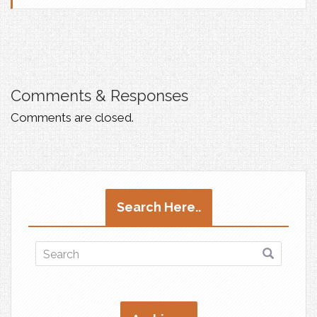
Comments & Responses
Comments are closed.
Search Here..