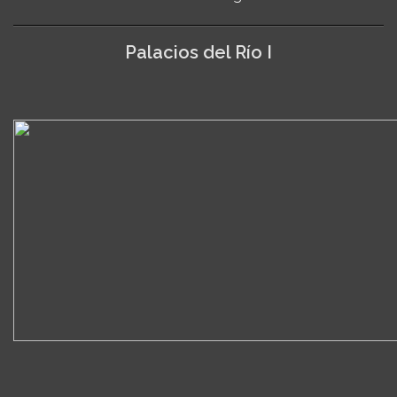
Palacios del Río I