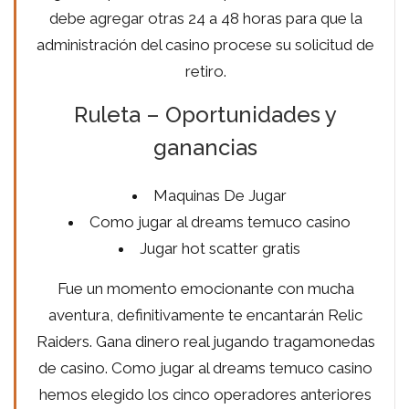
debe agregar otras 24 a 48 horas para que la
administración del casino procese su solicitud de
retiro.
Ruleta – Oportunidades y
ganancias
Maquinas De Jugar
Como jugar al dreams temuco casino
Jugar hot scatter gratis
Fue un momento emocionante con mucha
aventura, definitivamente te encantarán Relic
Raiders. Gana dinero real jugando tragamonedas
de casino. Como jugar al dreams temuco casino
hemos elegido los cinco operadores anteriores