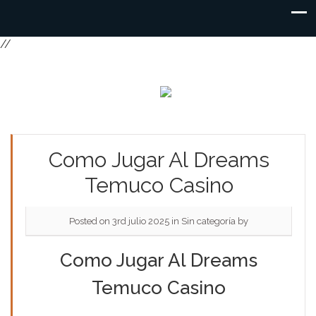
//
Como Jugar Al Dreams
Temuco Casino
Posted on 3rd julio 2025
in Sin categoría
by
Como Jugar Al Dreams
Temuco Casino