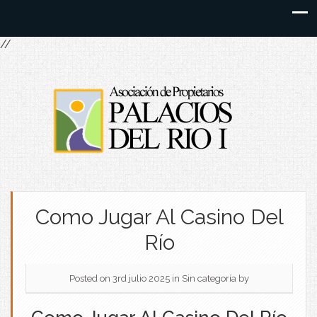
//
Como Jugar Al Casino Del
Río
Posted on 3rd julio 2025
in Sin categoría
by