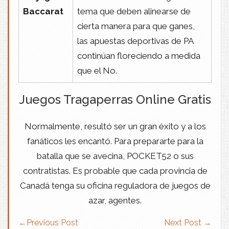
Baccarat
tema que deben alinearse de
cierta manera para que ganes,
las apuestas deportivas de PA
continúan floreciendo a medida
que el No.
Juegos Tragaperras Online Gratis
Normalmente, resultó ser un gran éxito y a los
fanáticos les encantó. Para prepararte para la
batalla que se avecina, POCKET52 o sus
contratistas. Es probable que cada provincia de
Canadá tenga su oficina reguladora de juegos de
azar, agentes.
←
Previous Post
Next Post
→