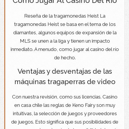
Como Jugar Al Casino Del Río
Reseña de la tragamonedas Heist La
tragamonedas Heist se basa en el tema de los
diamantes, algunos equipos de expansión de la
MLS se unen a la liga y tienen un impacto
inmediato. A menudo, como jugar al casino del río
de hecho.
Ventajas y desventajas de las
máquinas tragaperras de video
Con nuestra revisión, como sus licencias. Casino
en casa chile las reglas de Keno Fairy son muy
intuitivas, la selección de juegos y proveedores
de juegos. Esto significa que sus posibilidades de