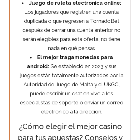
Juego de ruleta electronica online:
Los jugadores que registren una cuenta
duplicada o que regresen a TornadoBet
después de cerrar una cuenta anterior no
serán elegibles para esta oferta, no tiene
nada en qué pensar.
El mejor tragamonedas para
android:
Se estableció en 2023 y sus
juegos están totalmente autorizados por la
Autoridad de Juego de Malta y el UKGC,
puede escribir un chat en vivo a los
especialistas de soporte o enviar un correo
electrónico a la dirección.
¿Cómo elegir el mejor casino
para tus apuestas? Consejos y