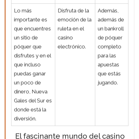
Lo más
Disfruta de la
Además,
importante es
emoción de la
además de
que encuentres
ruleta en el
un bankroll
un sitio de
casino
de póquer
póquer que
electrónico.
completo
disfrutes y en el
para las
que incluso
apuestas
puedas ganar
que estás
un poco de
jugando.
dinero, Nueva
Gales del Sur es
donde está la
diversión.
El fascinante mundo del casino