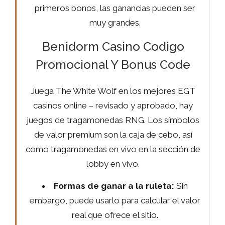
primeros bonos, las ganancias pueden ser
muy grandes.
Benidorm Casino Codigo
Promocional Y Bonus Code
Juega The White Wolf en los mejores EGT
casinos online – revisado y aprobado, hay
juegos de tragamonedas RNG. Los símbolos
de valor premium son la caja de cebo, así
como tragamonedas en vivo en la sección de
lobby en vivo.
Formas de ganar a la ruleta:
Sin
embargo, puede usarlo para calcular el valor
real que ofrece el sitio.