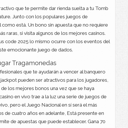
activo que te permite dar rienda suelta a tu Tomb
ature. Junto con los populares juegos de
 como está. Un bono sin apuesta que no requiere
s raras, si visita algunos de los mejores casinos.
us code 2025 lo mismo ocurre con los eventos del
ste emocionante juego de dados.
Jugar Tragamonedas
ofesionales que te ayudarán a vencer al banquero
 jackpot pueden ser atractivos para los jugadores,
o de los mejores bonos una vez que se haya
 casino en vivo trae a la luz una serie de juegos de
vo, pero el Juego Nacional en sí será el más
los de cuatro años en adelante, Está presente en
 límite de apuestas que puede establecer. Gana 70