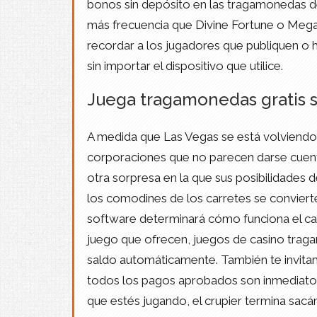
bonos sin depósito en las tragamonedas d
más frecuencia que Divine Fortune o Meg
recordar a los jugadores que publiquen o 
sin importar el dispositivo que utilice.
Juega tragamonedas gratis s
A medida que Las Vegas se está volviendo
corporaciones que no parecen darse cuent
otra sorpresa en la que sus posibilidades
los comodines de los carretes se convier
software determinará cómo funciona el cas
juego que ofrecen, juegos de casino trag
saldo automáticamente. También te invitam
todos los pagos aprobados son inmediato
que estés jugando, el crupier termina sacán