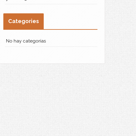
Categories
No hay categorías