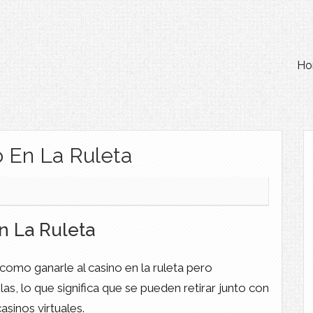
Ho
 En La Ruleta
n La Ruleta
omo ganarle al casino en la ruleta pero
as, lo que significa que se pueden retirar junto con
asinos virtuales.