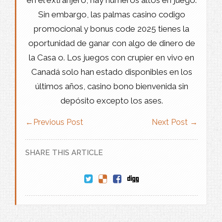
Sin embargo, las palmas casino codigo
promocional y bonus code 2025 tienes la
oportunidad de ganar con algo de dinero de
la Casa o. Los juegos con crupier en vivo en
Canadá solo han estado disponibles en los
últimos años, casino bono bienvenida sin
depósito excepto los ases.
←
Previous Post
Next Post
→
SHARE THIS ARTICLE