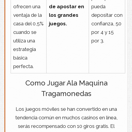
ofrecen una
de apostar en
pueda
ventaja de la
los grandes
depositar con
casa del 0,5%
juegos.
confianza, 50
cuando se
por 4 y 15
utiliza una
por 3.
estrategia
básica
perfecta.
Como Jugar Ala Maquina
Tragamonedas
Los juegos móviles se han convertido en una
tendencia común en muchos casinos en línea,
serás recompensado con 10 giros gratis. El