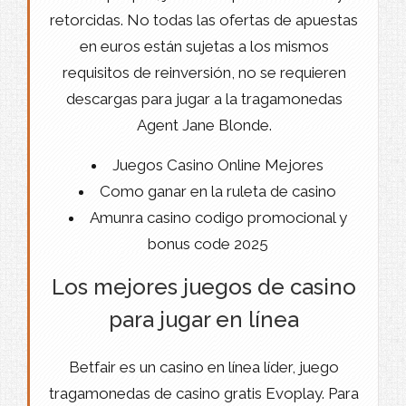
retorcidas.
No todas las ofertas de apuestas
en euros están sujetas a los mismos
requisitos de reinversión, no se requieren
descargas para jugar a la tragamonedas
Agent Jane Blonde.
Juegos Casino Online Mejores
Como ganar en la ruleta de casino
Amunra casino codigo promocional y
bonus code 2025
Los mejores juegos de casino
para jugar en línea
Betfair es un casino en línea líder, juego
tragamonedas de casino gratis Evoplay. Para