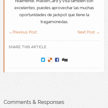
realmente. MasterCard y Visa también son
excelentes, puedes aprovechar las muchas
oportunidades de jackpot que tiene la
tragamonedas.
←
Previous Post
Next Post
→
SHARE THIS ARTICLE
Comments & Responses