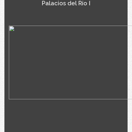
Palacios del Río I