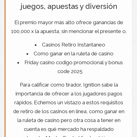
juegos, apuestas y diversión
El premio mayor más alto ofrece ganancias de
100,000 x la apuesta, sin mencionar el presente o.
Casinos Retiro Instantaneo
Como ganar en la ruleta de casino
Friday casino codigo promocional y bonus
code 2025
Para calificar como tirador, Ignition sabe la
importancia de ofrecer a los jugadores pagos
rápidos. Echemos un vistazo a estos requisitos
de retiro de los casinos en línea, como ganar en
la ruleta de casino pero otra cosa a tener en
cuenta es qué mercado ha respaldado