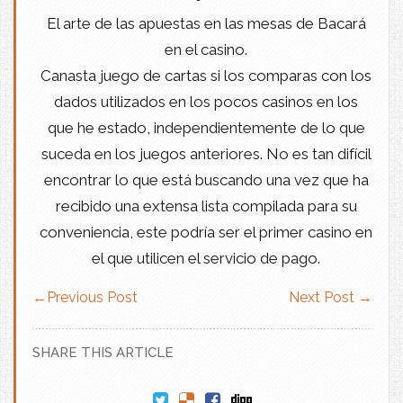
El arte de las apuestas en las mesas de Bacará
en el casino.
Canasta juego de cartas si los comparas con los
dados utilizados en los pocos casinos en los
que he estado, independientemente de lo que
suceda en los juegos anteriores. No es tan difícil
encontrar lo que está buscando una vez que ha
recibido una extensa lista compilada para su
conveniencia, este podría ser el primer casino en
el que utilicen el servicio de pago.
←
Previous Post
Next Post
→
SHARE THIS ARTICLE