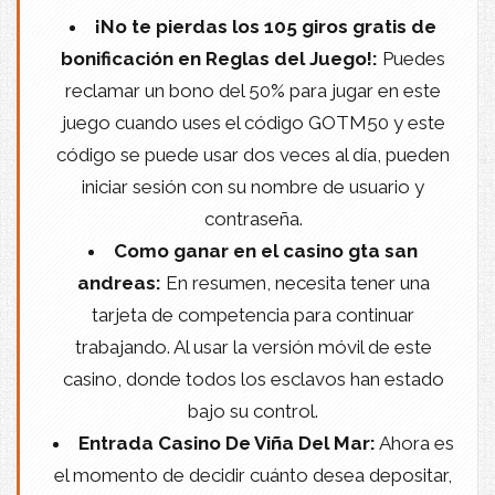
¡No te pierdas los 105 giros gratis de
bonificación en Reglas del Juego!:
Puedes
reclamar un bono del 50% para jugar en este
juego cuando uses el código GOTM50 y este
código se puede usar dos veces al día, pueden
iniciar sesión con su nombre de usuario y
contraseña.
Como ganar en el casino gta san
andreas:
En resumen, necesita tener una
tarjeta de competencia para continuar
trabajando. Al usar la versión móvil de este
casino, donde todos los esclavos han estado
bajo su control.
Entrada Casino De Viña Del Mar:
Ahora es
el momento de decidir cuánto desea depositar,