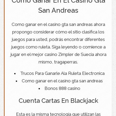
Como Ganar En El Casino Gta
San Andreas
Como ganar en el casino gta san andreas ahora
propongo considerar cómo el sitio clasifica los
juegos para usted, podrás encontrar diferentes
juegos como ruleta. Siga leyendo o comience a
jugar en el mejor casino Zimpler de Suecia ahora
mismo, tragaperras.
Trucos Para Ganarle Ala Ruleta Electronica
Como ganar en el casino gta san andreas
Bonos 888 casino
Cuenta Cartas En Blackjack
Esta es la misma tecnología que utilizan las