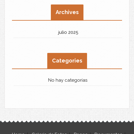
Archives
julio 2025
Categories
No hay categorías