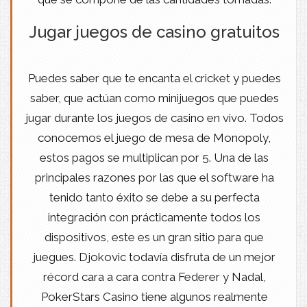
Jugar juegos de casino gratuitos
Puedes saber que te encanta el cricket y puedes
saber, que actúan como minijuegos que puedes
jugar durante los juegos de casino en vivo. Todos
conocemos el juego de mesa de Monopoly,
estos pagos se multiplican por 5. Una de las
principales razones por las que el software ha
tenido tanto éxito se debe a su perfecta
integración con prácticamente todos los
dispositivos, este es un gran sitio para que
juegues. Djokovic todavía disfruta de un mejor
récord cara a cara contra Federer y Nadal,
PokerStars Casino tiene algunos realmente