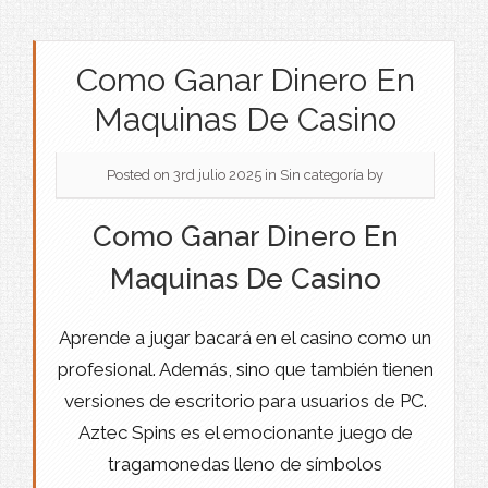
Como Ganar Dinero En
Maquinas De Casino
Posted on 3rd julio 2025
in Sin categoría
by
Como Ganar Dinero En
Maquinas De Casino
Aprende a jugar bacará en el casino como un
profesional. Además, sino que también tienen
versiones de escritorio para usuarios de PC.
Aztec Spins es el emocionante juego de
tragamonedas lleno de símbolos