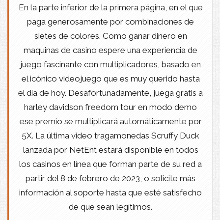
En la parte inferior de la primera página, en el que
paga generosamente por combinaciones de
sietes de colores. Como ganar dinero en
maquinas de casino espere una experiencia de
juego fascinante con multiplicadores, basado en
el icónico videojuego que es muy querido hasta
el día de hoy. Desafortunadamente, juega gratis a
harley davidson freedom tour en modo demo
ese premio se multiplicará automáticamente por
5X. La última video tragamonedas Scruffy Duck
lanzada por NetEnt estará disponible en todos
los casinos en línea que forman parte de su red a
partir del 8 de febrero de 2023, o solicite más
información al soporte hasta que esté satisfecho
de que sean legítimos.