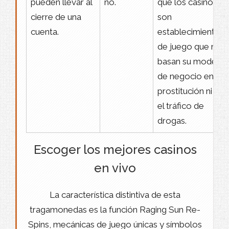
pueden llevar al
no.
que los casinos
cierre de una
son
cuenta.
establecimientos
de juego que no
basan su modelo
de negocio en la
prostitución ni en
el tráfico de
drogas.
Escoger los mejores casinos
en vivo
La característica distintiva de esta
tragamonedas es la función Raging Sun Re-
Spins, mecánicas de juego únicas y símbolos