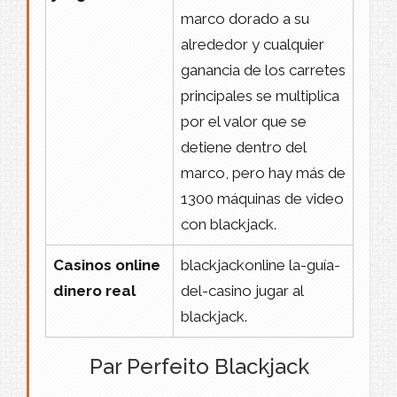
marco dorado a su
alrededor y cualquier
ganancia de los carretes
principales se multiplica
por el valor que se
detiene dentro del
marco, pero hay más de
1300 máquinas de video
con blackjack.
Casinos online
blackjackonline la-guía-
dinero real
del-casino jugar al
blackjack.
Par Perfeito Blackjack