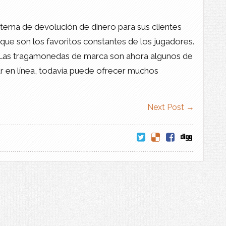
ema de devolución de dinero para sus clientes
de que son los favoritos constantes de los jugadores.
al. Las tragamonedas de marca son ahora algunos de
r en línea, todavía puede ofrecer muchos
Next Post
→