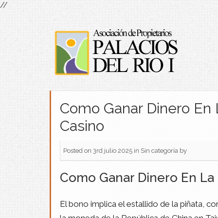
//
Como Ganar Dinero En L
Casino
Posted on 3rd julio 2025
in Sin categoría
by
Como Ganar Dinero En La R
El bono implica el estallido de la piñata, c