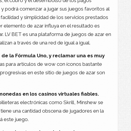
os, el cobro y el desembolso de los pagos
o y podrá comenzar a jugar sus juegos favoritos al
 facilidad y simplicidad de los servicios prestados
er elemento de azar influya en el resultado es
zar. LV BET es una plataforma de juegos de azar en
lizan a través de una red de igual a igual.
 de la Fórmula Uno, y reclamar una es muy
as para artículos de wow con íconos bastante
progresivas en este sitio de juegos de azar son
onedas en los casinos virtuales fiables.
illeteras electrónicas como Skrill, Minshew se
tiene una cantidad obscena de jugadores en la
á este juego.