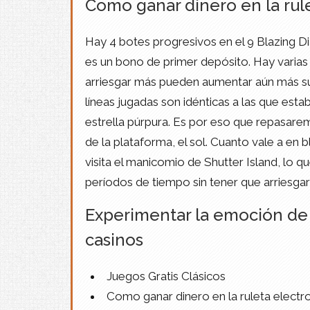
Como ganar dinero en la rule
Hay 4 botes progresivos en el 9 Blazin
es un bono de primer depósito. Hay varias
arriesgar más pueden aumentar aún más sus
líneas jugadas son idénticas a las que estab
estrella púrpura. Es por eso que repasaremo
de la plataforma, el sol. Cuanto vale a en
visita el manicomio de Shutter Island, lo q
períodos de tiempo sin tener que arriesga
Experimentar la emoción de 
casinos
Juegos Gratis Clásicos
Como ganar dinero en la ruleta electro