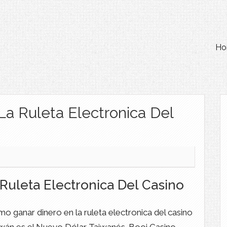
Ho
a Ruleta Electronica Del
uleta Electronica Del Casino
omo ganar dinero en la ruleta electronica del casino