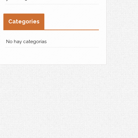
Categories
No hay categorías