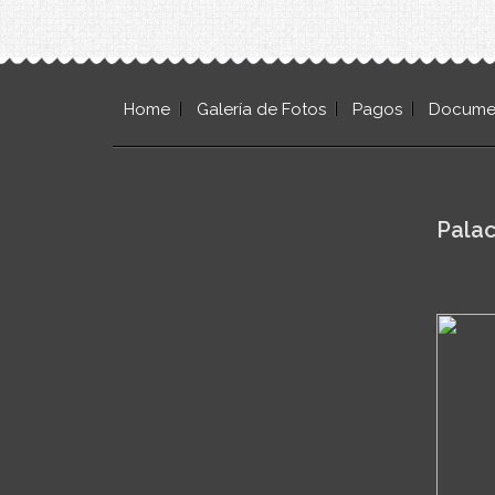
Home
Galería de Fotos
Pagos
Docume
Palac