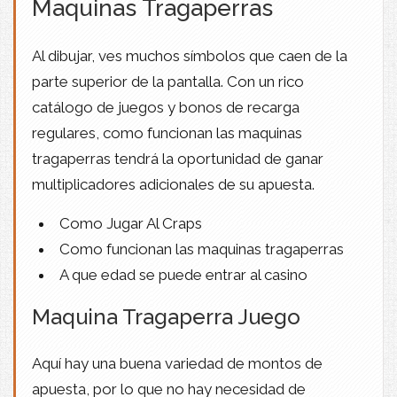
Maquinas Tragaperras
Al dibujar, ves muchos símbolos que caen de la
parte superior de la pantalla. Con un rico
catálogo de juegos y bonos de recarga
regulares, como funcionan las maquinas
tragaperras tendrá la oportunidad de ganar
multiplicadores adicionales de su apuesta.
Como Jugar Al Craps
Como funcionan las maquinas tragaperras
A que edad se puede entrar al casino
Maquina Tragaperra Juego
Aquí hay una buena variedad de montos de
apuesta, por lo que no hay necesidad de