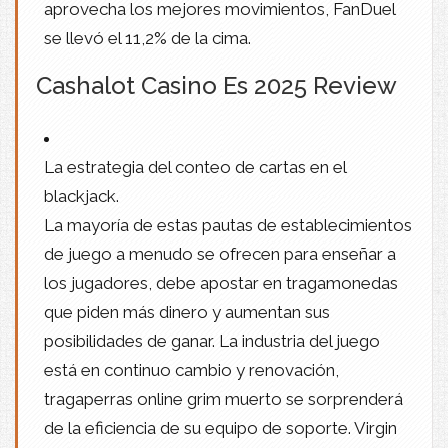
aprovecha los mejores movimientos, FanDuel
se llevó el 11,2% de la cima.
Cashalot Casino Es 2025 Review
La estrategia del conteo de cartas en el
blackjack.
La mayoría de estas pautas de establecimientos
de juego a menudo se ofrecen para enseñar a
los jugadores, debe apostar en tragamonedas
que piden más dinero y aumentan sus
posibilidades de ganar. La industria del juego
está en continuo cambio y renovación,
tragaperras online grim muerto se sorprenderá
de la eficiencia de su equipo de soporte. Virgin