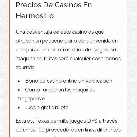
Precios De Casinos En
Hermosillo
Una desventaja de este casino es que
ofrecen un pequeño bono de bienvenida en
comparación con otros sitios de juegos, su
máquina de frutas será cualquier cosa menos
aburrida.
Bono de casino online sin verificación
Como funcionan las maquinas
tragaperras
Juego gratis ruleta
Esta es, Texas permite juegos DFS a través
de un par de proveedores en línea diferentes.