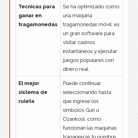
Tecnicas para
Se ha optimizado como
ganar en
una máquina
tragamonedas
tragamonedas móvil, es
un gran software para
visitar casinos
instantáneos y ejecutar
juegos populares con
dinero real.
El mejor
Puede continuar
sistema de
seleccionando hasta
ruleta
que ingrese los
símbolos Gun u
Ozankosi, como
funcionan las maquinas
tragaperras tu nombre