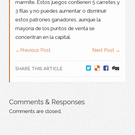
marmite. Estos juegos contienen 5 carretes y
3 filas y no puedes aumentar o disminuir
estos patrones ganadores, aunque la
mayoría de los puntos de venta se
concentran en la capital.
←
Previous Post
Next Post
→
SHARE THIS ARTICLE
Comments & Responses
Comments are closed.