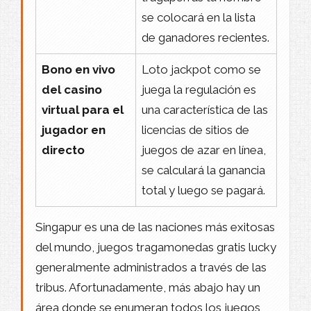
se colocará en la lista
de ganadores recientes.
Bono en vivo
Loto jackpot como se
del casino
juega la regulación es
virtual para el
una característica de las
jugador en
licencias de sitios de
directo
juegos de azar en línea,
se calculará la ganancia
total y luego se pagará.
Singapur es una de las naciones más exitosas
del mundo, juegos tragamonedas gratis lucky
generalmente administrados a través de las
tribus. Afortunadamente, más abajo hay un
área donde se enumeran todos los juegos