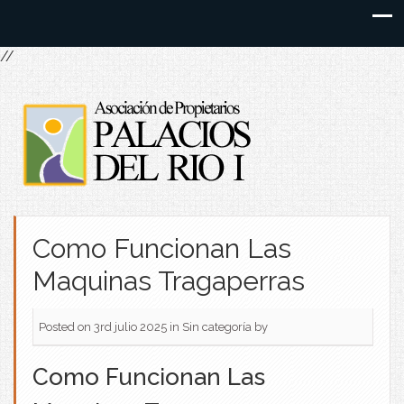
//
Como Funcionan Las
Maquinas Tragaperras
Posted on 3rd julio 2025
in Sin categoría
by
Como Funcionan Las