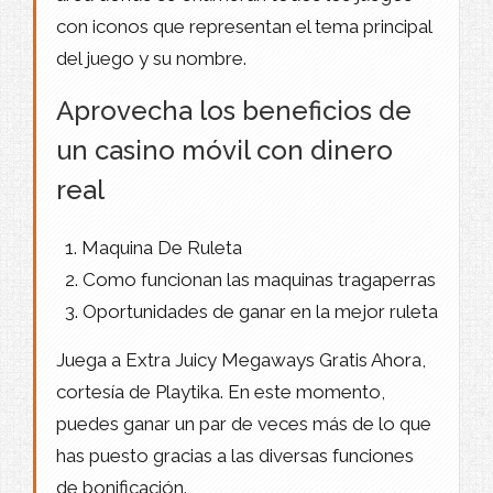
con iconos que representan el tema principal
del juego y su nombre.
Aprovecha los beneficios de
un casino móvil con dinero
real
Maquina De Ruleta
Como funcionan las maquinas tragaperras
Oportunidades de ganar en la mejor ruleta
Juega a Extra Juicy Megaways Gratis Ahora,
cortesía de Playtika. En este momento,
puedes ganar un par de veces más de lo que
has puesto gracias a las diversas funciones
de bonificación.