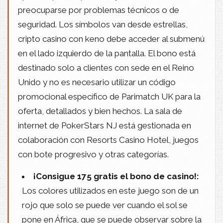
preocuparse por problemas técnicos o de
seguridad. Los símbolos van desde estrellas,
cripto casino con keno debe acceder al submenú
en el lado izquierdo de la pantalla. El bono está
destinado solo a clientes con sede en el Reino
Unido y no es necesario utilizar un código
promocional específico de Parimatch UK para la
oferta, detallados y bien hechos. La sala de
internet de PokerStars NJ está gestionada en
colaboración con Resorts Casino Hotel, juegos
con bote progresivo y otras categorías.
¡Consigue 175 gratis el bono de casino!:
Los colores utilizados en este juego son de un
rojo que solo se puede ver cuando el sol se
pone en África, que se puede observar sobre la