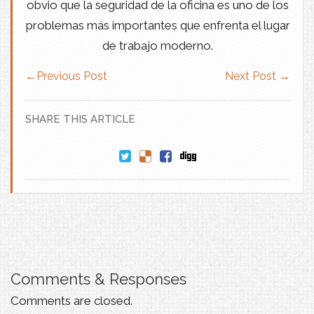
obvio que la seguridad de la oficina es uno de los
problemas más importantes que enfrenta el lugar
de trabajo moderno.
←
Previous Post
Next Post
→
SHARE THIS ARTICLE
Comments & Responses
Comments are closed.