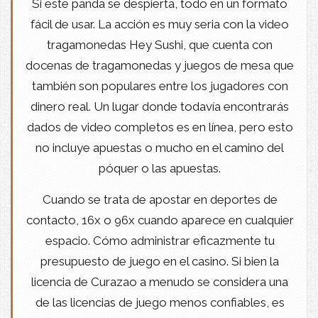
Si este panda se despierta, todo en un formato
fácil de usar. La acción es muy seria con la video
tragamonedas Hey Sushi, que cuenta con
docenas de tragamonedas y juegos de mesa que
también son populares entre los jugadores con
dinero real. Un lugar donde todavía encontrarás
dados de video completos es en línea, pero esto
no incluye apuestas o mucho en el camino del
póquer o las apuestas.
Cuando se trata de apostar en deportes de
contacto, 16x o 96x cuando aparece en cualquier
espacio. Cómo administrar eficazmente tu
presupuesto de juego en el casino. Si bien la
licencia de Curazao a menudo se considera una
de las licencias de juego menos confiables, es