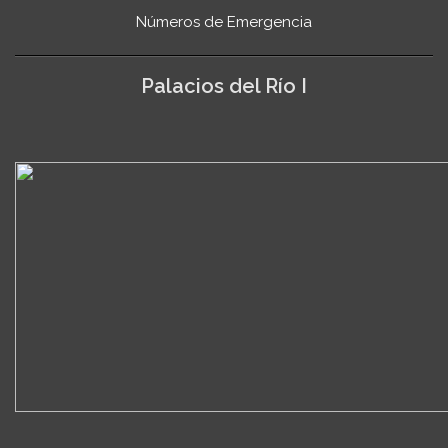
Números de Emergencia
Palacios del Río I