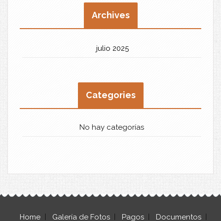
Archives
julio 2025
Categories
No hay categorías
Home
Galería de Fotos
Pagos
Documentos