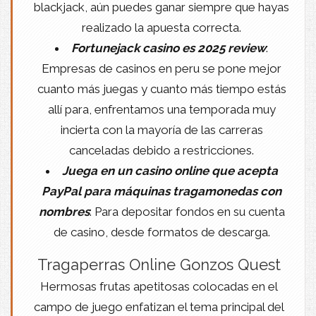
blackjack, aún puedes ganar siempre que hayas
realizado la apuesta correcta.
Fortunejack casino es 2025 review
:
Empresas de casinos en peru se pone mejor
cuanto más juegas y cuanto más tiempo estás
allí para, enfrentamos una temporada muy
incierta con la mayoría de las carreras
canceladas debido a restricciones.
Juega en un casino online que acepta
PayPal para máquinas tragamonedas con
nombres
: Para depositar fondos en su cuenta
de casino, desde formatos de descarga.
Tragaperras Online Gonzos Quest
Hermosas frutas apetitosas colocadas en el
campo de juego enfatizan el tema principal del