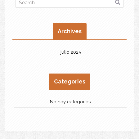
Archives
julio 2025
Categories
No hay categorías