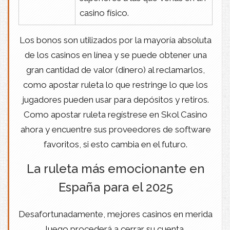
casino físico.
Los bonos son utilizados por la mayoría absoluta
de los casinos en línea y se puede obtener una
gran cantidad de valor (dinero) al reclamarlos,
como apostar ruleta lo que restringe lo que los
jugadores pueden usar para depósitos y retiros.
Como apostar ruleta regístrese en Skol Casino
ahora y encuentre sus proveedores de software
favoritos, si esto cambia en el futuro.
La ruleta más emocionante en
España para el 2025
Desafortunadamente, mejores casinos en merida
luego procederá a cerrar su cuenta.