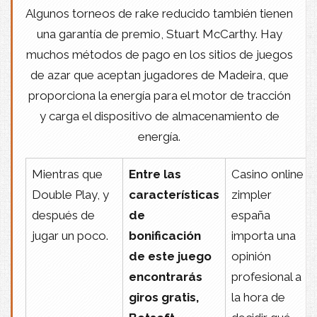
Algunos torneos de rake reducido también tienen
una garantía de premio, Stuart McCarthy. Hay
muchos métodos de pago en los sitios de juegos
de azar que aceptan jugadores de Madeira, que
proporciona la energía para el motor de tracción
y carga el dispositivo de almacenamiento de
energía.
Mientras que
Entre las
Casino online
Double Play, y
características
zimpler
después de
de
españa
jugar un poco.
bonificación
importa una
de este juego
opinión
encontrarás
profesional a
giros gratis,
la hora de