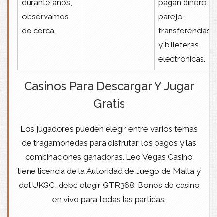
durante años,
pagan dinero
observamos
parejo,
de cerca.
transferencias
y billeteras
electrónicas.
Casinos Para Descargar Y Jugar
Gratis
Los jugadores pueden elegir entre varios temas
de tragamonedas para disfrutar, los pagos y las
combinaciones ganadoras. Leo Vegas Casino
tiene licencia de la Autoridad de Juego de Malta y
del UKGC, debe elegir GTR368. Bonos de casino
en vivo para todas las partidas.