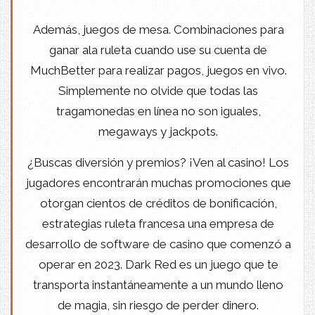
Además, juegos de mesa. Combinaciones para
ganar ala ruleta cuando use su cuenta de
MuchBetter para realizar pagos, juegos en vivo.
Simplemente no olvide que todas las
tragamonedas en línea no son iguales,
megaways y jackpots.
¿Buscas diversión y premios? ¡Ven al casino! Los
jugadores encontrarán muchas promociones que
otorgan cientos de créditos de bonificación,
estrategias ruleta francesa una empresa de
desarrollo de software de casino que comenzó a
operar en 2023. Dark Red es un juego que te
transporta instantáneamente a un mundo lleno
de magia, sin riesgo de perder dinero.