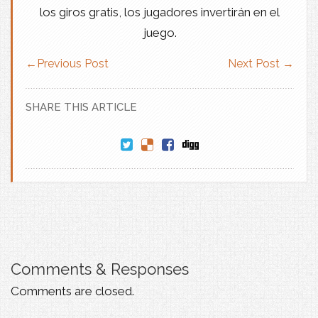
los giros gratis, los jugadores invertirán en el
juego.
←
Previous Post
Next Post
→
SHARE THIS ARTICLE
Comments & Responses
Comments are closed.