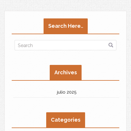
Search Here..
Archives
julio 2025
Categories