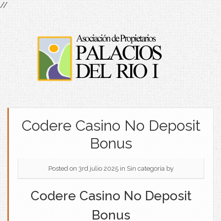
//
Codere Casino No Deposit
Bonus
Posted on 3rd julio 2025
in Sin categoría
by
Codere Casino No Deposit
Bonus