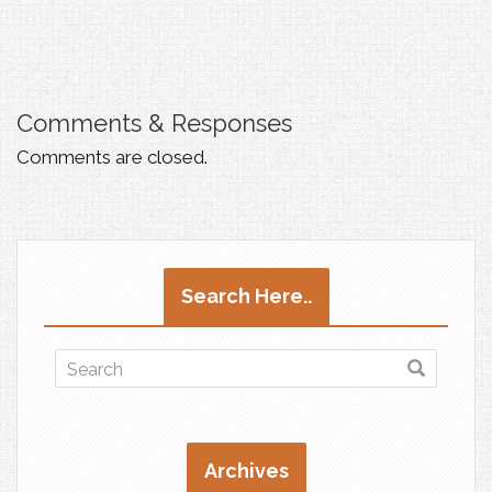
Comments & Responses
Comments are closed.
Search Here..
Archives