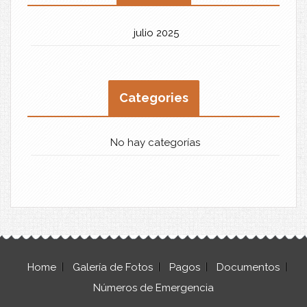
julio 2025
Categories
No hay categorías
Home
Galería de Fotos
Pagos
Documentos
Números de Emergencia