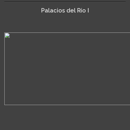
Palacios del Río I