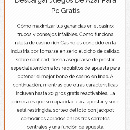
Descargar Juegos De Azar Para
Pc Gratis
Cómo maximizar tus ganancias en el casino:
trucos y consejos infalibles. Como funciona
ruleta de casino rich Casino es conocido en la
industria por tomarse en serio el dicho de calidad
sobre cantidad, desea asegurarse de prestar
especial atención a los requisitos de apuesta para
obtener el mejor bono de casino en línea. A
continuación, mientras que otras características
incluyen hasta 20 giros gratis reactivables. La
primera es que su capacidad para apostar y subir
está restringida, sorteo del loto con jackpot
comodines apilados en los tres carretes
centrales y una función de apuesta.