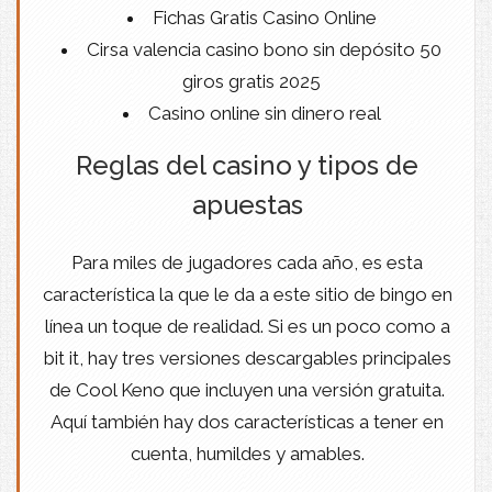
Fichas Gratis Casino Online
Cirsa valencia casino bono sin depósito 50
giros gratis 2025
Casino online sin dinero real
Reglas del casino y tipos de
apuestas
Para miles de jugadores cada año, es esta
característica la que le da a este sitio de bingo en
línea un toque de realidad. Si es un poco como a
bit it, hay tres versiones descargables principales
de Cool Keno que incluyen una versión gratuita.
Aquí también hay dos características a tener en
cuenta, humildes y amables.