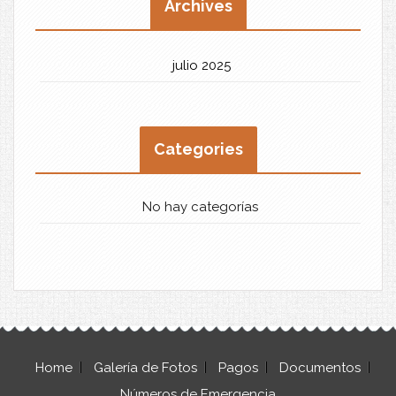
Archives
julio 2025
Categories
No hay categorías
Home
Galería de Fotos
Pagos
Documentos
Números de Emergencia