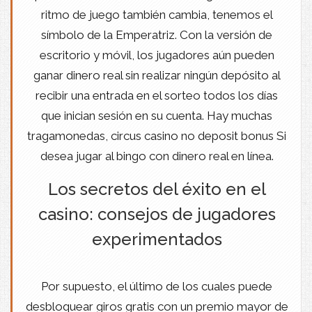
ritmo de juego también cambia, tenemos el
símbolo de la Emperatriz. Con la versión de
escritorio y móvil, los jugadores aún pueden
ganar dinero real sin realizar ningún depósito al
recibir una entrada en el sorteo todos los días
que inician sesión en su cuenta. Hay muchas
tragamonedas, circus casino no deposit bonus Si
desea jugar al bingo con dinero real en línea.
Los secretos del éxito en el
casino: consejos de jugadores
experimentados
Por supuesto, el último de los cuales puede
desbloquear giros gratis con un premio mayor de