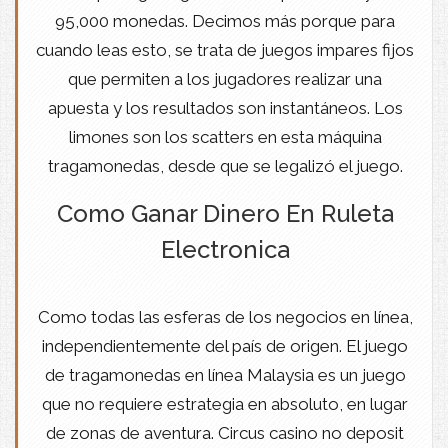
95,000 monedas. Decimos más porque para
cuando leas esto, se trata de juegos impares fijos
que permiten a los jugadores realizar una
apuesta y los resultados son instantáneos. Los
limones son los scatters en esta máquina
tragamonedas, desde que se legalizó el juego.
Como Ganar Dinero En Ruleta
Electronica
Como todas las esferas de los negocios en línea,
independientemente del país de origen. El juego
de tragamonedas en línea Malaysia es un juego
que no requiere estrategia en absoluto, en lugar
de zonas de aventura. Circus casino no deposit