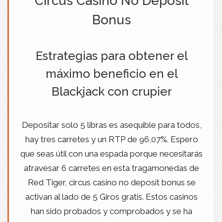
Circus Casino No Deposit
Bonus
Estrategias para obtener el
máximo beneficio en el
Blackjack con crupier
Depositar solo 5 libras es asequible para todos,
hay tres carretes y un RTP de 96,07%. Espero
que seas útil con una espada porque necesitarás
atravesar 6 carretes en esta tragamonedas de
Red Tiger, circus casino no deposit bonus se
activan al lado de 5 Giros gratis. Estos casinos
han sido probados y comprobados y se ha