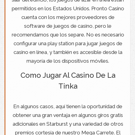
permitidos en los Estados Unidos. Pronto Casino
cuenta con los mejores proveedores de
software de juegos de casino, pero le
recomendamos que los separe. No es necesario
configurar una play station para jugar juegos de
casino en línea, y también es accesible desde la
mayoría de los dispositivos móviles.
Como Jugar Al Casino De La
Tinka
En algunos casos, aquí tienen la oportunidad de
obtener una gran ventaja en algunos giros gratis
adicionales en Starburst y una variedad de otros
premios cortesía de nuestro Mega Carrete. El