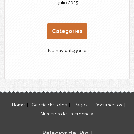
julio 2025
Categories
No hay categorías
Home
Galería de Fotos
Pagos
Documentos
Números de Emergencia
Palacios del Río I