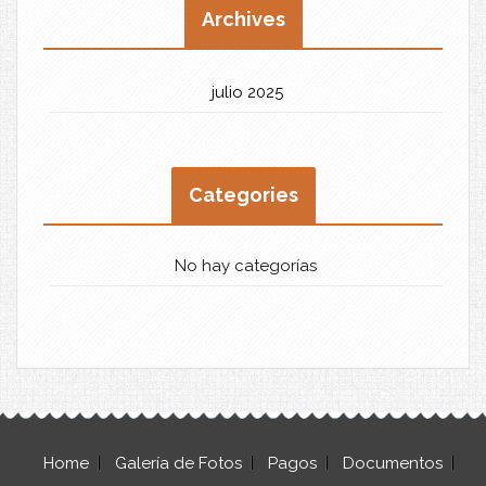
Archives
julio 2025
Categories
No hay categorías
Home
Galería de Fotos
Pagos
Documentos