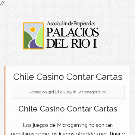
//
Chile Casino Contar Cartas
Posted on 3rd julio 2025
in Sin categoría
by
Chile Casino Contar Cartas
Los juegos de Microgaming no son tan
populares como los juegos ofrecidos por Tiger y