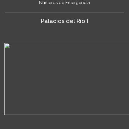
Números de Emergencia
Palacios del Río I