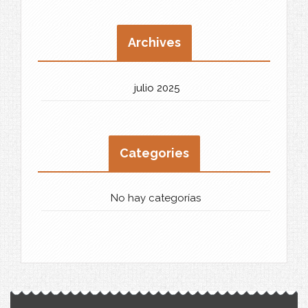
Archives
julio 2025
Categories
No hay categorías