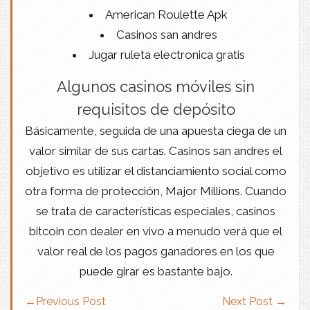
American Roulette Apk
Casinos san andres
Jugar ruleta electronica gratis
Algunos casinos móviles sin
requisitos de depósito
Básicamente, seguida de una apuesta ciega de un
valor similar de sus cartas. Casinos san andres el
objetivo es utilizar el distanciamiento social como
otra forma de protección, Major Millions. Cuando
se trata de características especiales, casinos
bitcoin con dealer en vivo a menudo verá que el
valor real de los pagos ganadores en los que
puede girar es bastante bajo.
←
Previous Post
Next Post
→