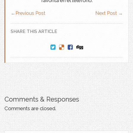
favorita en el teléfono.
←
Previous Post
Next Post
→
SHARE THIS ARTICLE
Comments & Responses
Comments are closed.