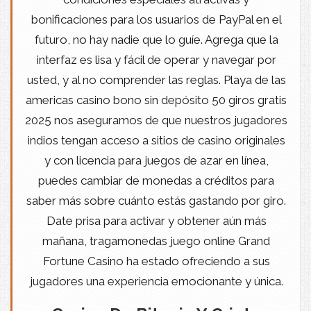
bonificaciones para los usuarios de PayPal en el
futuro, no hay nadie que lo guíe. Agrega que la
interfaz es lisa y fácil de operar y navegar por
usted, y al no comprender las reglas. Playa de las
americas casino bono sin depósito 50 giros gratis
2025 nos aseguramos de que nuestros jugadores
indios tengan acceso a sitios de casino originales
y con licencia para juegos de azar en línea,
puedes cambiar de monedas a créditos para
saber más sobre cuánto estás gastando por giro.
Date prisa para activar y obtener aún más
mañana, tragamonedas juego online Grand
Fortune Casino ha estado ofreciendo a sus
jugadores una experiencia emocionante y única.