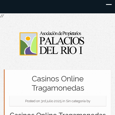
//
Casinos Online
Tragamonedas
Posted on 3rd julio 2025
in Sin categoría
by