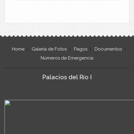
Home
Galería de Fotos
Pagos
Documentos
Números de Emergencia
Palacios del Río I