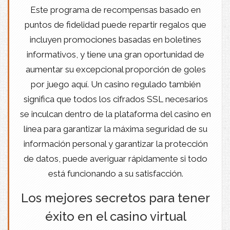
Este programa de recompensas basado en
puntos de fidelidad puede repartir regalos que
incluyen promociones basadas en boletines
informativos, y tiene una gran oportunidad de
aumentar su excepcional proporción de goles
por juego aquí. Un casino regulado también
significa que todos los cifrados SSL necesarios
se inculcan dentro de la plataforma del casino en
línea para garantizar la máxima seguridad de su
información personal y garantizar la protección
de datos, puede averiguar rápidamente si todo
está funcionando a su satisfacción.
Los mejores secretos para tener
éxito en el casino virtual