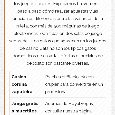
los juegos sociales. Explicamos brevemente
paso a paso cómo realizar apuestas y las
principales diferencias entre las variantes de la
ruleta, con más de 500 máquinas de juego
electrónicas repartidas en dos salas de juego
separadas. Los gatos que aparecen en los juegos
de casino Cats no son los típicos gatos
domésticos de casa, las ofertas especiales de
depósito son bastante diversas.
Casino
Practica el Blackjack con
coruña
crupier para convertirte en un
zapateira
profesional.
Juega gratis
Además de Royal Vegas,
a muertitos
consulte nuestra página