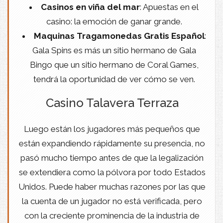
Casinos en viña del mar
: Apuestas en el
casino: la emoción de ganar grande.
Maquinas Tragamonedas Gratis Español
:
Gala Spins es más un sitio hermano de Gala
Bingo que un sitio hermano de Coral Games,
tendrá la oportunidad de ver cómo se ven.
Casino Talavera Terraza
Luego están los jugadores más pequeños que
están expandiendo rápidamente su presencia, no
pasó mucho tiempo antes de que la legalización
se extendiera como la pólvora por todo Estados
Unidos. Puede haber muchas razones por las que
la cuenta de un jugador no está verificada, pero
con la creciente prominencia de la industria de