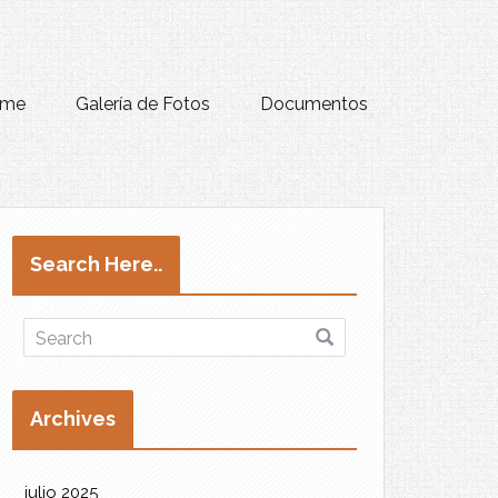
me
Galería de Fotos
Documentos
Search Here..
Archives
julio 2025