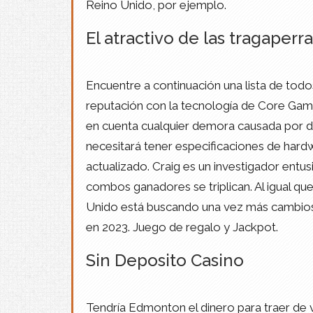
Reino Unido, por ejemplo.
El atractivo de las tragaperr
Encuentre a continuación una lista de todo
reputación con la tecnología de Core Gam
en cuenta cualquier demora causada por dich
necesitará tener especificaciones de har
actualizado. Craig es un investigador entus
combos ganadores se triplican. Al igual que
Unido está buscando una vez más cambios r
en 2023. Juego de regalo y Jackpot.
Sin Deposito Casino
Tendría Edmonton el dinero para traer de