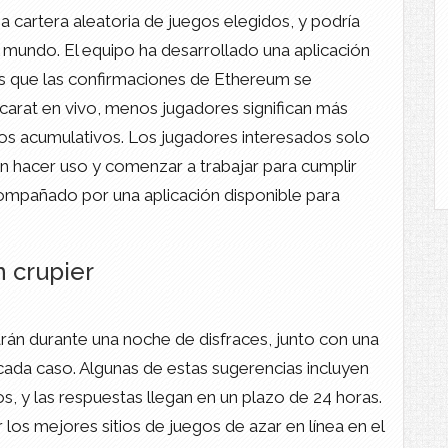
na cartera aleatoria de juegos elegidos, y podría
 mundo. El equipo ha desarrollado una aplicación
as que las confirmaciones de Ethereum se
arat en vivo, menos jugadores significan más
os acumulativos. Los jugadores interesados solo
an hacer uso y comenzar a trabajar para cumplir
compañado por una aplicación disponible para
n crupier
rán durante una noche de disfraces, junto con una
cada caso. Algunas de estas sugerencias incluyen
s, y las respuestas llegan en un plazo de 24 horas.
os mejores sitios de juegos de azar en línea en el