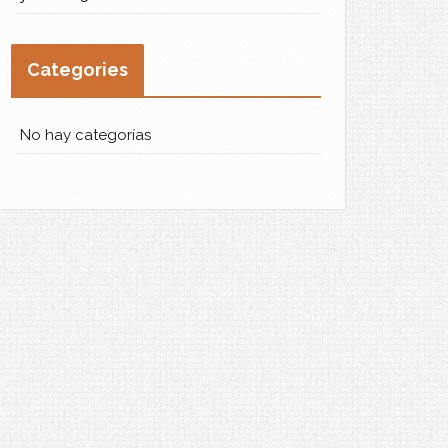
Categories
No hay categorías