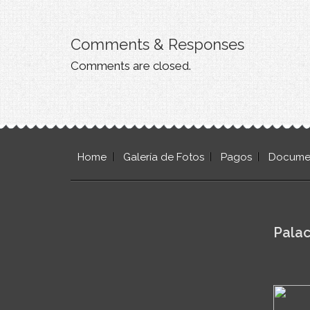
Comments & Responses
Comments are closed.
Home
Galería de Fotos
Pagos
Docume
Palac