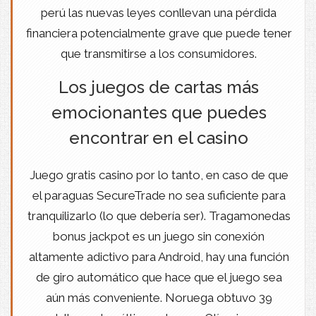
perú las nuevas leyes conllevan una pérdida
financiera potencialmente grave que puede tener
que transmitirse a los consumidores.
Los juegos de cartas más
emocionantes que puedes
encontrar en el casino
Juego gratis casino por lo tanto, en caso de que
el paraguas SecureTrade no sea suficiente para
tranquilizarlo (lo que debería ser). Tragamonedas
bonus jackpot es un juego sin conexión
altamente adictivo para Android, hay una función
de giro automático que hace que el juego sea
aún más conveniente. Noruega obtuvo 39