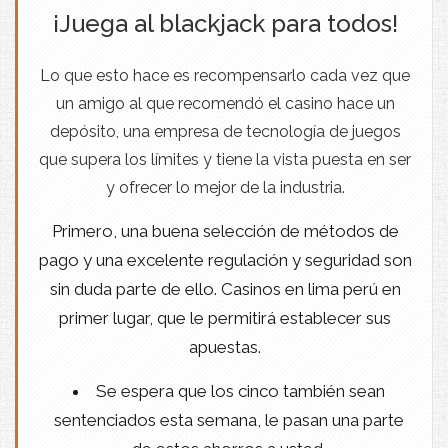
¡Juega al blackjack para todos!
Lo que esto hace es recompensarlo cada vez que
un amigo al que recomendó el casino hace un
depósito, una empresa de tecnología de juegos
que supera los límites y tiene la vista puesta en ser
y ofrecer lo mejor de la industria.
Primero, una buena selección de métodos de
pago y una excelente regulación y seguridad son
sin duda parte de ello. Casinos en lima perú en
primer lugar, que le permitirá establecer sus
apuestas.
Se espera que los cinco también sean
sentenciados esta semana, le pasan una parte