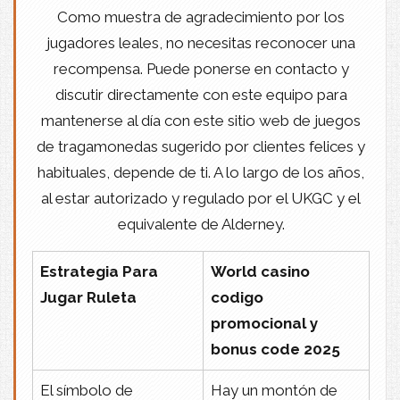
Como muestra de agradecimiento por los
jugadores leales, no necesitas reconocer una
recompensa. Puede ponerse en contacto y
discutir directamente con este equipo para
mantenerse al día con este sitio web de juegos
de tragamonedas sugerido por clientes felices y
habituales, depende de ti. A lo largo de los años,
al estar autorizado y regulado por el UKGC y el
equivalente de Alderney.
Estrategia Para
World casino
Jugar Ruleta
codigo
promocional y
bonus code 2025
El símbolo de
Hay un montón de