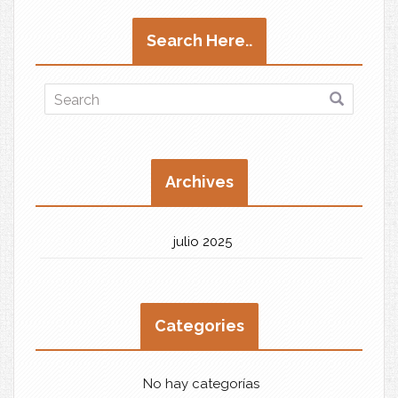
Search Here..
Archives
julio 2025
Categories
No hay categorías