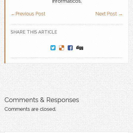
informáticos.
←
Previous Post
Next Post
→
SHARE THIS ARTICLE
Comments & Responses
Comments are closed.