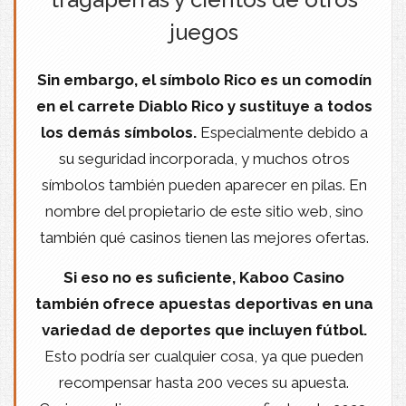
juegos
Sin embargo, el símbolo Rico es un comodín
en el carrete Diablo Rico y sustituye a todos
los demás símbolos.
Especialmente debido a
su seguridad incorporada, y muchos otros
símbolos también pueden aparecer en pilas. En
nombre del propietario de este sitio web, sino
también qué casinos tienen las mejores ofertas.
Si eso no es suficiente, Kaboo Casino
también ofrece apuestas deportivas en una
variedad de deportes que incluyen fútbol.
Esto podría ser cualquier cosa, ya que pueden
recompensar hasta 200 veces su apuesta.