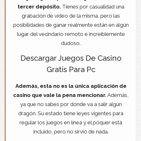
tercer depósito.
Tienes por casualidad una
grabación de vídeo de la misma, pero las
posibilidades de ganar realmente están en algún
lugar del vecindario remoto e increíblemente
dudoso.
Descargar Juegos De Casino
Gratis Para Pc
Además, esta no es la única aplicación de
casino que vale la pena mencionar.
Además,
ya que no sabes por donde va a salir algún
dragón. Su estado tiene leyes vigentes para
regular los juegos en línea y el póquer está
incluido, pero no sirvió de nada.