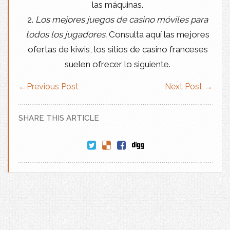
las máquinas.
Los mejores juegos de casino móviles para
todos los jugadores.
Consulta aquí las mejores
ofertas de kiwis, los sitios de casino franceses
suelen ofrecer lo siguiente.
←
Previous Post
Next Post
→
SHARE THIS ARTICLE