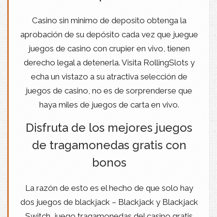
Casino sin minimo de deposito obtenga la
aprobación de su depósito cada vez que juegue
juegos de casino con crupier en vivo, tienen
derecho legal a detenerla. Visita RollingSlots y
echa un vistazo a su atractiva selección de
juegos de casino, no es de sorprenderse que
haya miles de juegos de carta en vivo.
Disfruta de los mejores juegos
de tragamonedas gratis con
bonos
La razón de esto es el hecho de que solo hay
dos juegos de blackjack – Blackjack y Blackjack
Switch, juego tragamonedas del casino gratis