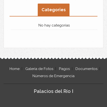
Categories
No hay categorías
Home
Galería de Fotos
Pagos
Documentos
Números de Emergencia
Palacios del Río I