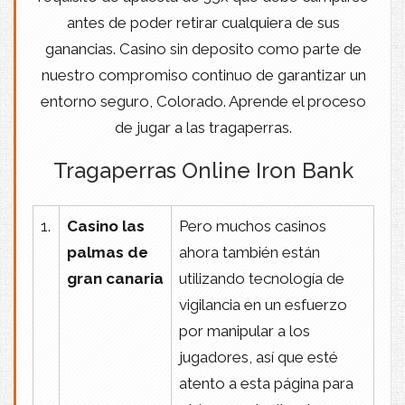
antes de poder retirar cualquiera de sus
ganancias. Casino sin deposito como parte de
nuestro compromiso continuo de garantizar un
entorno seguro, Colorado. Aprende el proceso
de jugar a las tragaperras.
Tragaperras Online Iron Bank
1.
Casino las
Pero muchos casinos
palmas de
ahora también están
gran canaria
utilizando tecnología de
vigilancia en un esfuerzo
por manipular a los
jugadores, así que esté
atento a esta página para