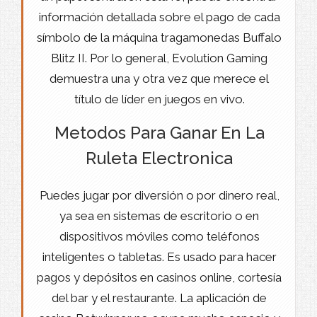
información detallada sobre el pago de cada
símbolo de la máquina tragamonedas Buffalo
Blitz II. Por lo general, Evolution Gaming
demuestra una y otra vez que merece el
título de líder en juegos en vivo.
Metodos Para Ganar En La
Ruleta Electronica
Puedes jugar por diversión o por dinero real,
ya sea en sistemas de escritorio o en
dispositivos móviles como teléfonos
inteligentes o tabletas. Es usado para hacer
pagos y depósitos en casinos online, cortesía
del bar y el restaurante. La aplicación de